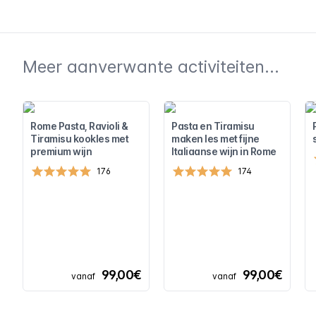
Meer aanverwante activiteiten...
Rome Pasta, Ravioli &
Pasta en Tiramisu
Tiramisu kookles met
maken les met fijne
premium wijn
Italiaanse wijn in Rome
176
174
99,00€
99,00€
vanaf
vanaf