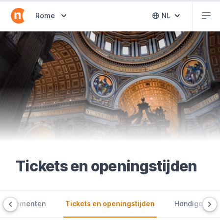
Abr
Abrir selector de destinos
Rome
NL
Abrir selector 
Tickets en openingstijden
nte elementen
Tickets en openingstijden
Handige tips