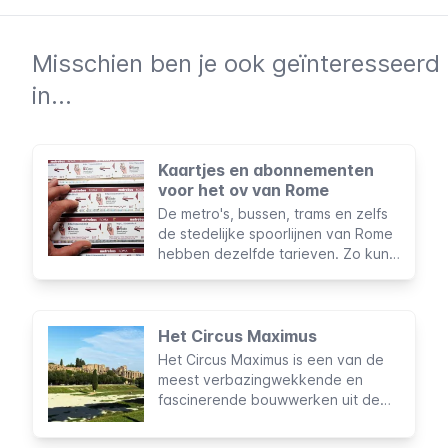
Misschien ben je ook geïnteresseerd
in...
Kaartjes en abonnementen
voor het ov van Rome
De metro's, bussen, trams en zelfs
de stedelijke spoorlijnen van Rome
hebben dezelfde tarieven. Zo kun
je nóg makkelijker de openbaar
vervoer optie kiezen die jou het
beste uit komt.
Het Circus Maximus
Het Circus Maximus is een van de
meest verbazingwekkende en
fascinerende bouwwerken uit de
geschiedenis van het oude Rome.
Het wordt beschouwd als het