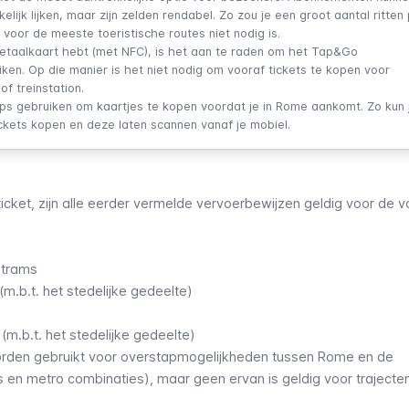
elijk lijken, maar zijn zelden rendabel. Zo zou je een groot aantal ritten
oor de meeste toeristische routes niet nodig is.
betaalkaart hebt (met NFC), is het aan te raden om het
Tap&Go
ken. Op die manier is het niet nodig om vooraf tickets te kopen voor
of treinstation.
s gebruiken om kaartjes te kopen voordat je in Rome aankomt. Zo kun 
ickets kopen en deze laten scannen vanaf je mobiel.
ticket
, zijn alle eerder vermelde vervoerbewijzen geldig voor de 
n
trams
.b.t. het stedelijke gedeelte)
 (m.b.t. het stedelijke gedeelte)
rden gebruikt voor
overstapmogelijkheden tussen Rome en de
s en metro combinaties
), maar geen ervan is geldig voor
trajecte