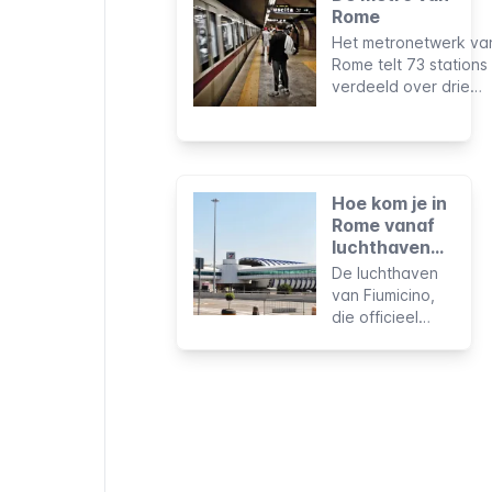
Rome
Het metronetwerk va
Rome telt 73 stations
verdeeld over drie
lijnen en heeft een
totale lengte van 60
km. Het omvat niet
alle delen van de sta
maar is zeer nuttig o
Hoe kom je in
populaire
Rome vanaf
bezienswaardighede
luchthaven
te bezoeken.
Fiumicino?
De luchthaven
van Fiumicino,
die officieel
Leonardo da
Vinci
International
Airport heet, is
met 43 miljoen
passagiers per
jaar de grootste