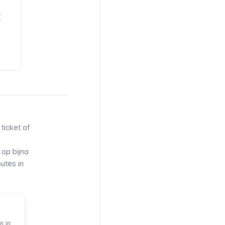
E
ticket of
op bijna
utes in
n in