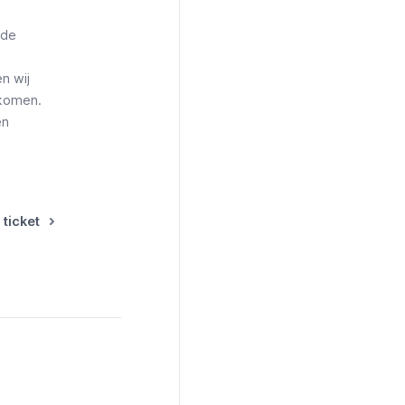
 de
n wij
rkomen.
en
 ticket