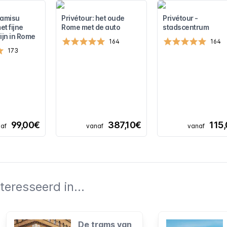
ramisu
Privétour: het oude
Privétour -
t fijne
Rome met de auto
stadscentrum
ijn in Rome
164
164
173
99,00€
387,10€
115
af
vanaf
vanaf
teresseerd in...
De trams van