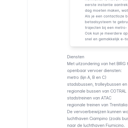
eerste instantie aantrekk
dag moeten maken, wat v
Als je een contactloze 
betaalsysteem
te gebrui
trajecten bij een metro- 
Ook kun je meerdere app
snel en gemakkelijk e-t
Diensten
Met uitzondering van het
BIRG 
openbaar vervoer diensten:
metro
(lijn A, B en C)
stadsbussen
, trolleybussen e
regionale bussen van COTRAL (m
stadstreinen
van ATAC
regionale treinen
van Trenitalia
De vervoerbewijzen kunnen wo
luchthaven Ciampino
(zoals
bu
naar de luchthaven Fiumicino
.