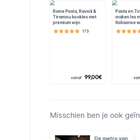
Rome Pasta, Ravioli &
Pasta en Ti
Tiramisu kookles met
maken les me
premium wijn
Italiaanse w
173
99,00€
vanaf
van
Misschien ben je ook geïn
De metro van