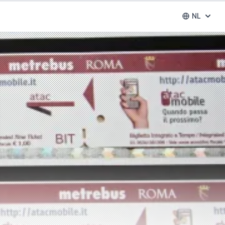
NL
Abrir se