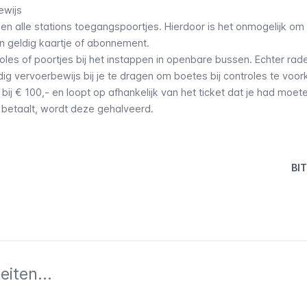
ewijs
en alle stations toegangspoortjes. Hierdoor is het onmogelijk om
n geldig kaartje of abonnement.
oles of poortjes bij het instappen in openbare bussen. Echter rade
dig vervoerbewijs bij je te dragen om boetes bij controles te voo
ij € 100,- en loopt op afhankelijk van het ticket dat je had moet
 betaalt, wordt deze gehalveerd.
BIT
iten...