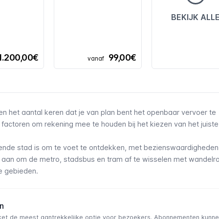
BEKIJK ALL
1.200,00€
99,00€
vanaf
 en het aantal keren dat je van plan bent het openbaar vervoer te
e factoren om rekening mee te houden bij het kiezen van het juiste 
nde stad is om te voet te ontdekken, met bezienswaardigheden 
je aan om de
metro
,
stadsbus
en
tram
af te wisselen met wandelro
e gebieden.
n
ket
de meest aantrekkelijke optie voor bezoekers. Abonnementen kunne