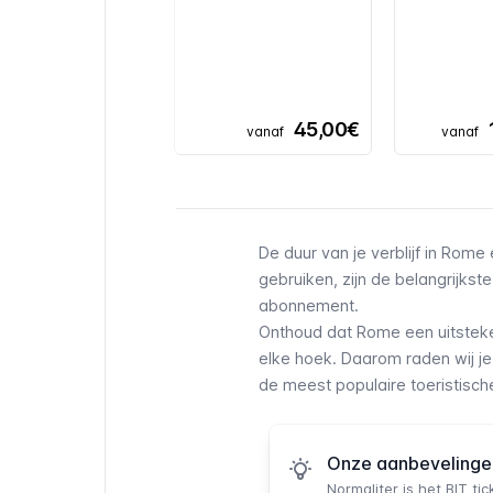
45,00€
vanaf
vanaf
De duur van je verblijf in Rome
gebruiken, zijn de belangrijkst
abonnement.
Onthoud dat Rome een uitsteke
elke hoek. Daarom raden wij 
de meest populaire toeristisch
Onze aanbevelinge
Normaliter is het
BIT tic