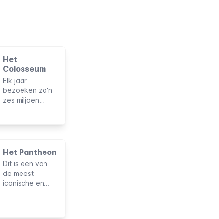
Het
Colosseum
Elk jaar
bezoeken zo'n
zes miljoen
reizigers de
ruïnes in het hart
van de oude
Romeinse stad.
Deze behoren
Het Pantheon
tot de zeven
Dit is een van
nieuwe
de meest
wereldwonderen
iconische en
en zijn de meest
onmisbare
bezochte
monumenten die
attractie van
je in de Eeuwige
Italië.