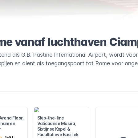
ome vanaf luchthaven Ciam
end als G.B. Pastine International Airport, wordt voo
pijen en dient als toegangspoort tot Rome voor onge
rena Floor,
Skip-the-line
anum en
Vaticaanse Musea,
r
Sixtijnse Kapel &
Facultatieve Basiliek
9681