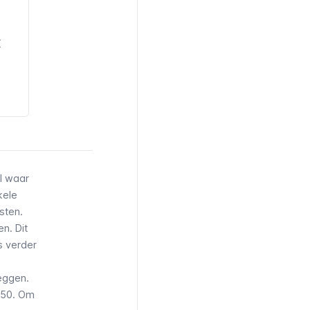
E
l waar
kele
sten.
n. Dit
s verder
eggen.
,50. Om