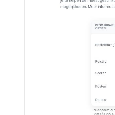
je te helpen de meest geschikte
mogelijkheden. Meer informatie o
BESCHIKBARE
BESCHIKBARE
OPTIES
OPTIES
Bestemming
Bestemming
Reistijd
Reistijd
Score*
Score*
Kosten
Kosten
Details
Details
*De scores zij
van elke optie.