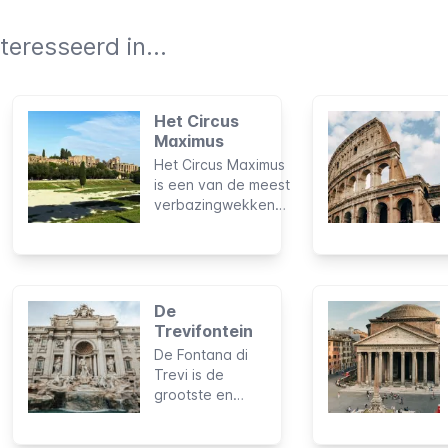
teresseerd in...
Het Circus
Maximus
Het Circus Maximus
is een van de meest
verbazingwekkende
en fascinerende
bouwwerken uit de
geschiedenis van
het oude Rome. Het
wordt beschouwd
De
als het grootste
Trevifontein
sportstadion ooit
De Fontana di
dat door de mens is
Trevi is de
gebouwd en dit
grootste en
terrein was bijna
meest
duizend jaar lang de
indrukwekkende
plaats van