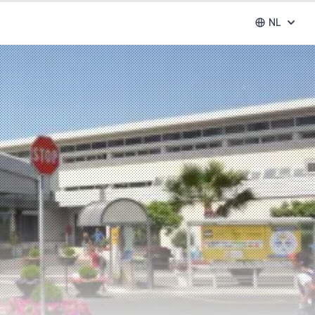
NL
Abrir se