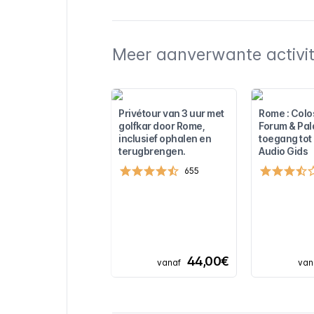
Meer aanverwante activite
Privétour van 3 uur met
Rome : Col
golfkar door Rome,
Forum & Pala
inclusief ophalen en
toegang tot
terugbrengen.
Audio Gids
655
44,00€
vanaf
van