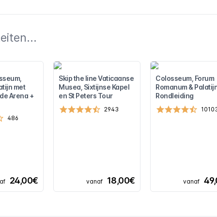
iten...
osseum,
Skip the line Vaticaanse
Colosseum, Forum
tijn met
Musea, Sixtijnse Kapel
Romanum & Palatij
 de Arena +
en St Peters Tour
Rondleiding
2943
1010
486
24,00€
18,00€
49
af
vanaf
vanaf