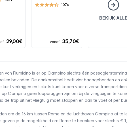
1076
BEKIJK ALL
29,00€
35,70€
af
vanaf
en van Fiumicino
is er op Ciampino slechts één passagierstermina
khallen bevinden. De aankomsthal heeft vier bagagebanden en en
e kunt verkrijgen en tickets kunt kopen voor diverse transportdien
 op Ciampino geen loopbruggen zijn om bij de vliegtuigen te kome
ia de trap uit het vliegtuig moet stappen en dan te voet of per bu
kheden om de 16 km tussen Rome en de luchthaven Ciampino af te l
geven je de mogelijkheid om Rome te bereiken voor slechts € 1