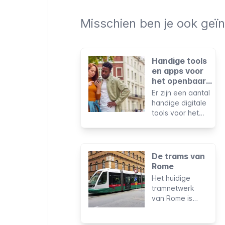
Misschien ben je ook geïn
Handige tools
en apps voor
het openbaar
vervoer van
Er zijn een aantal
Rome
handige digitale
tools voor het
plannen en
betalen van
reizen met het ov
in Rome. Om ze
De trams van
tijdens je verblijf
Rome
te gebruiken, heb
Het huidige
je een mobiele
tramnetwerk
telefoon met
van Rome is
internetverbinding
slechts een
nodig en in
fractie van wat
sommige gevallen