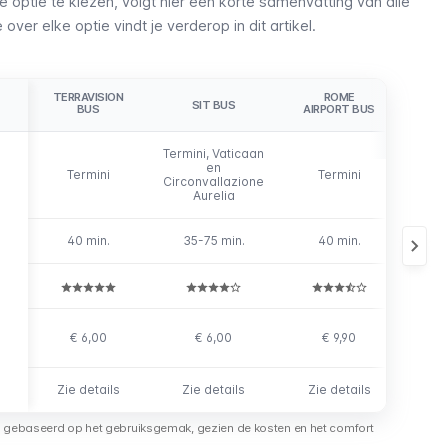
 optie te kiezen, volgt hier een korte samenvatting van alle
ver elke optie vindt je verderop in dit artikel.
TERRAVISION
ROME
CI
SIT BUS
BUS
AIRPORT BUS
A
Termini, Vaticaan
en
Termini
Termini
T
Circonvallazione
Aurelia
40 min.
35-75 min.
40 min.
5
€ 6,00
€ 6,00
€ 9,90
€
Zie details
Zie details
Zie details
Zie
n gebaseerd op het gebruiksgemak, gezien de kosten en het comfort