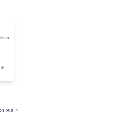
ekken
 in
on bus