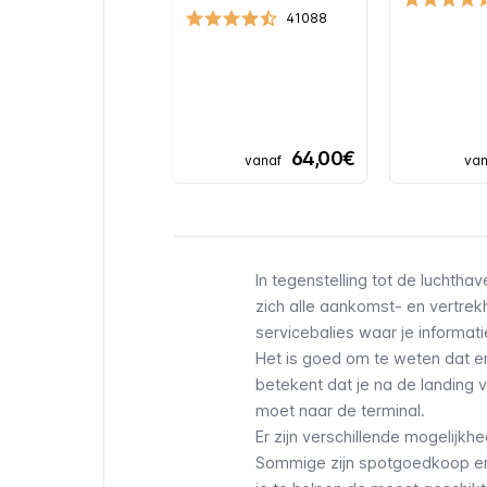
41088
64,00€
vanaf
van
In tegenstelling tot
de luchthav
zich alle aankomst- en vertre
servicebalies waar je informati
Het is goed om te weten dat er
betekent dat je na de landing v
moet naar de terminal.
Er zijn verschillende mogelij
Sommige zijn spotgoedkoop en 