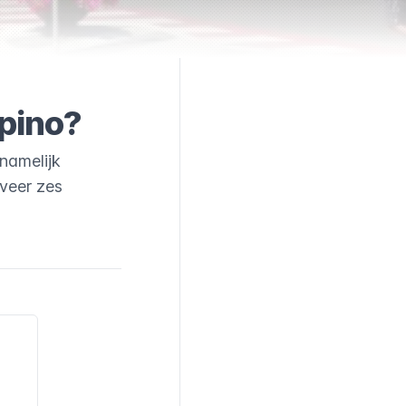
pino?
rnamelijk
veer zes