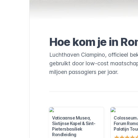
no naar Rome
atie over
gelingen,
ampino Airlink
 Ciampino naar
info over
gelingen,
Hoe kom je in R
bus + metro
no naar Rome
atie over
gelingen,
Luchthaven Ciampino, officieel bek
 bus + metro
gebruikt door low-cost maatschap
no naar Rome
atie over
miljoen passagiers per jaar.
gelingen,
 kunt nemen
no naar Rome.
even,
aalmethodes
kunt maken van
m van
aar Rome te
e het werkt en
Vaticaanse Musea,
Colosseum A
Sixtijnse Kapel & Sint-
Forum Rom
Pietersbasiliek
Palatijn Tou
Rondleiding