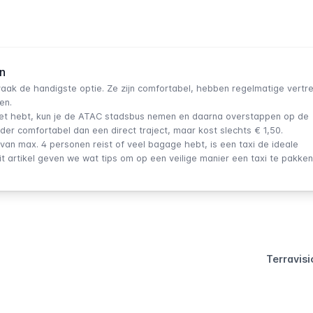
n
vaak de handigste optie. Ze zijn comfortabel, hebben regelmatige vertr
en.
et hebt, kun je de
ATAC stadsbus
nemen en daarna overstappen op de
der comfortabel dan een direct traject, maar kost slechts € 1,50.
van max. 4 personen reist of veel bagage hebt, is een taxi de ideale
t artikel
geven we wat tips om op een veilige manier een taxi te pakken
Terravisi