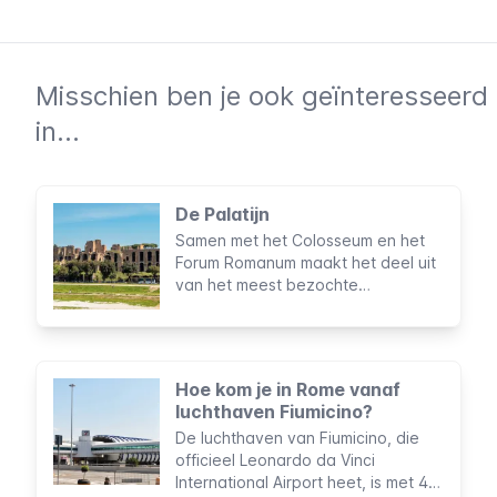
Misschien ben je ook geïnteresseerd
in...
De Palatijn
Samen met het Colosseum en het
Forum Romanum maakt het deel uit
van het meest bezochte
archeologische gebied in Italië. De
Palatijn wordt beschouwd als de
oorsprong van de Eeuwige Stad,
een plek boordevol historie en
Hoe kom je in Rome vanaf
ruïnes van keizerlijke paleizen.
luchthaven Fiumicino?
De luchthaven van Fiumicino, die
officieel Leonardo da Vinci
International Airport heet, is met 43