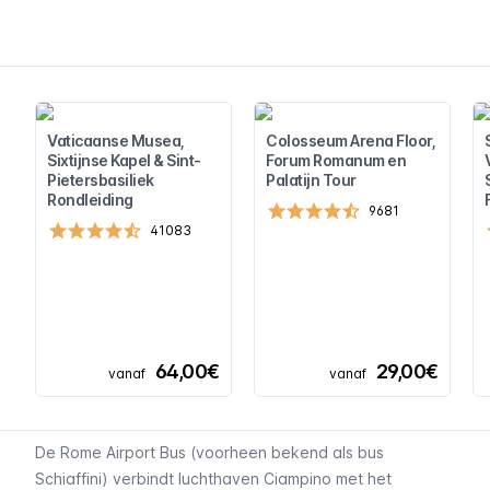
Vaticaanse Musea,
Colosseum Arena Floor,
Sixtijnse Kapel & Sint-
Forum Romanum en
Pietersbasiliek
Palatijn Tour
Rondleiding
9681
41083
64,00€
29,00€
vanaf
vanaf
De Rome Airport Bus (voorheen bekend als bus
Schiaffini) verbindt luchthaven Ciampino met het