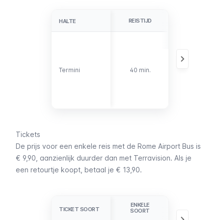
REISTIJD
DETAILS
HALTE
HALTE
De halte
bevindt zich
aan de
zuidwestkant
Termini
Termini
40 min.
van station
Termini, aan
de Via
Giovanni
Giolitti.
Tickets
De prijs voor een enkele reis met de Rome Airport Bus is
€ 9,90, aanzienlijk duurder dan met
Terravision
. Als je
een retourtje koopt, betaal je € 13,90.
ENKELE
RETOUR
TICKET SOORT
TICKET SOORT
SOORT