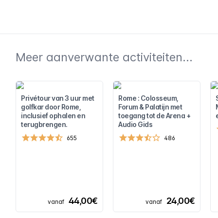
Meer aanverwante activiteiten...
Privétour van 3 uur met
Rome : Colosseum,
golfkar door Rome,
Forum & Palatijn met
inclusief ophalen en
toegang tot de Arena +
terugbrengen.
Audio Gids
655
486
44,00€
24,00€
vanaf
vanaf