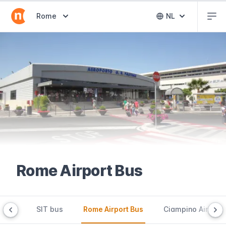
Abr
Abrir selector de destinos
Rome
NL
Abrir selector 
Rome Airport Bus
n bus
SIT bus
Rome Airport Bus
Ciampino Airlink