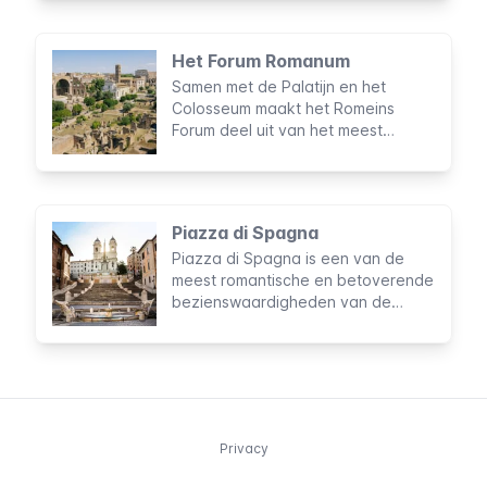
Het wordt beschouwd als het
grootste sportstadion ooit dat door
de mens is gebouwd en dit terrein
Het Forum Romanum
was bijna duizend jaar lang de
Samen met de Palatijn en het
plaats van legendarisch
Colosseum maakt het Romeins
entertainment.
Forum deel uit van het meest
bezochte archeologische circuit
van Italië. Geen reis naar Rome zou
compleet zijn zonder een bezoek
aan dit majestueuze complex in het
Piazza di Spagna
hart van de Eeuwige Stad.
Piazza di Spagna is een van de
meest romantische en betoverende
bezienswaardigheden van de
Eeuwige Stad, en tevens de meest
bekende ontmoetingsplaats van
Rome. Het prachtige decor heeft
als achtergrond gediend voor vele
optredens, modeshows,
evenementen en zelfs
Privacy
bloemententoonstellingen.