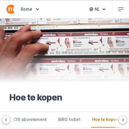
Abr
Abrir selector de destinos
Rome
NL
Abrir selector 
Hoe te kopen
t
CIS abonnement
BIRG ticket
Hoe te kopen