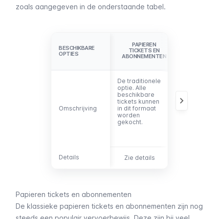
zoals aangegeven in de onderstaande tabel.
AANKOOP
PAPIEREN
MET
BESCHIKBARE
BESCHIKBARE
TICKETS EN
BETAALKAART
OPTIES
OPTIES
ABONNEMENTEN
(TAP&GO)
De traditionele
Het niet nodig
optie. Alle
om vooraf
beschikbare
tickets te
tickets kunnen
kopen. Betaal
Omschrijving
Omschrijving
in dit formaat
snel en
worden
contactloos
gekocht.
met je
betaalkaart of
mobiel.
Details
Details
Zie details
Zie details
Papieren tickets en abonnementen
De klassieke papieren tickets en abonnementen zijn nog
steeds een populair vervoerbewijs. Deze zijn bij veel