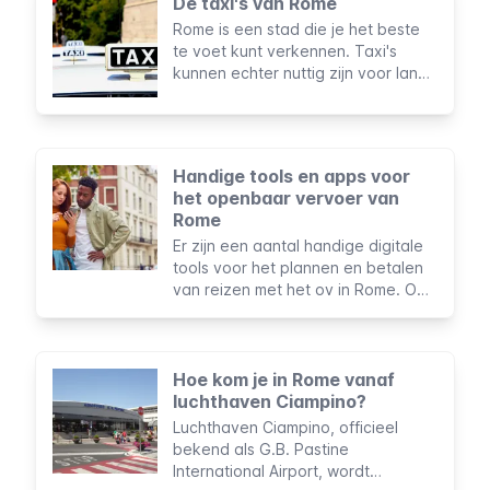
De taxi's van Rome
Rome is een stad die je het beste
te voet kunt verkennen. Taxi's
kunnen echter nuttig zijn voor lange
afstanden, vooral als je reist met
gezelschap of met veel bagage.
Handige tools en apps voor
het openbaar vervoer van
Rome
Er zijn een aantal handige digitale
tools voor het plannen en betalen
van reizen met het ov in Rome. Om
ze tijdens je verblijf te gebruiken,
heb je een mobiele telefoon met
internetverbinding nodig en in
sommige gevallen een computer.
Hoe kom je in Rome vanaf
luchthaven Ciampino?
Luchthaven Ciampino, officieel
bekend als G.B. Pastine
International Airport, wordt