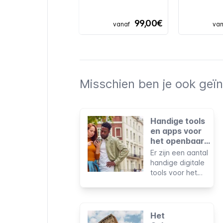
99,00€
vanaf
van
Misschien ben je ook geïn
Handige tools
en apps voor
het openbaar
vervoer van
Er zijn een aantal
Rome
handige digitale
tools voor het
plannen en
betalen van
reizen met het ov
in Rome. Om ze
Het
tijdens je verblijf