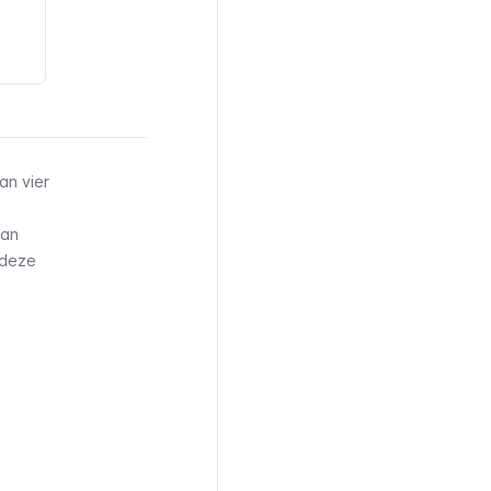
an vier
van
n deze