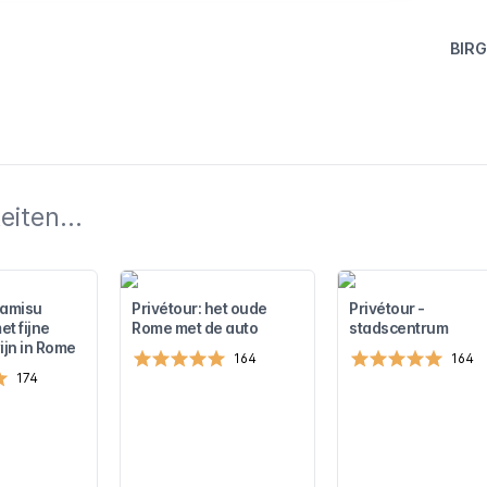
BIRG
iten...
ramisu
Privétour: het oude
Privétour -
t fijne
Rome met de auto
stadscentrum
ijn in Rome
164
164
174