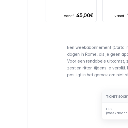
45,00€
vanaf
vanaf
Een weekabonnement (Carta Inte
dagen in Rome, als je geen apar
Voor een rendabele uitkomst, z
zestien ritten tijdens je verbli
pas ligt in het gemak om niet 
TICKET SOOR
TICKET SOOR
CIS
CIS
(weekabonn
(weekabonn