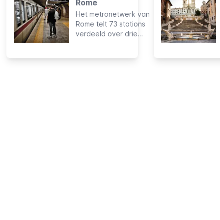
Rome
sportstadion ooit
Het metronetwerk van
dat door de mens is
Rome telt 73 stations
gebouwd en dit
verdeeld over drie
terrein was bijna
lijnen en heeft een
duizend jaar lang de
totale lengte van 60
plaats van
km. Het omvat niet
legendarisch
alle delen van de stad
entertainment.
maar is zeer nuttig om
populaire
bezienswaardigheden
te bezoeken.