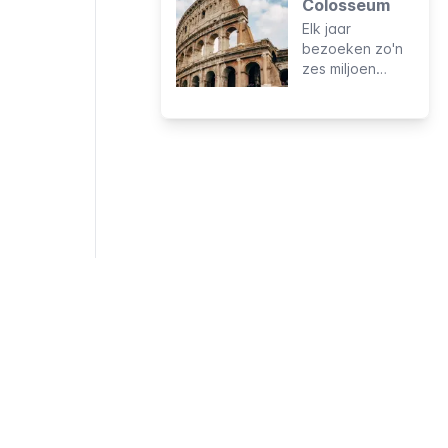
Colosseum
te gebruiken, heb
Elk jaar
je een mobiele
bezoeken zo'n
telefoon met
zes miljoen
internetverbinding
reizigers de
nodig en in
ruïnes in het hart
sommige gevallen
van de oude
een computer.
Romeinse stad.
Deze behoren
tot de zeven
nieuwe
wereldwonderen
en zijn de meest
bezochte
attractie van
Italië.