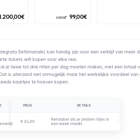
1.200,00€
99,00€
vanaf
grata Settimanale) kan handig zijn voor een verblijf van meer d
te tickets wilt kopen voor elke reis.
al je twee tot drie ritten per dag moeten maken, met een totaal 
jf. Dat is uiteraard niet onmogelijk maar het werkelijke voordeel va
steeds kaartjes te hoeven kopen.
PRIJS
DETAILS
T
T
Rendabel als je zestien ritjes in
€ 24,00
ement)
ement)
een week maakt.