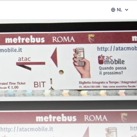
NL
Abrir se