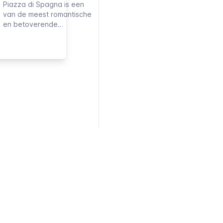
Piazza di Spagna is een
Romeinse
van de meest romantische
gebouwen die
en betoverende
nog intact zijn
bezienswaardigheden
en die eeuwen
van de Eeuwige Stad, en
van
tevens de meest bekende
geschiedenis,
ontmoetingsplaats van
kunst, cultuur en
Rome. Het prachtige
verfijnde
decor heeft als
bouwtechniek
achtergrond gediend voor
omvatten.
vele optredens,
modeshows,
evenementen en zelfs
bloemententoonstellingen.