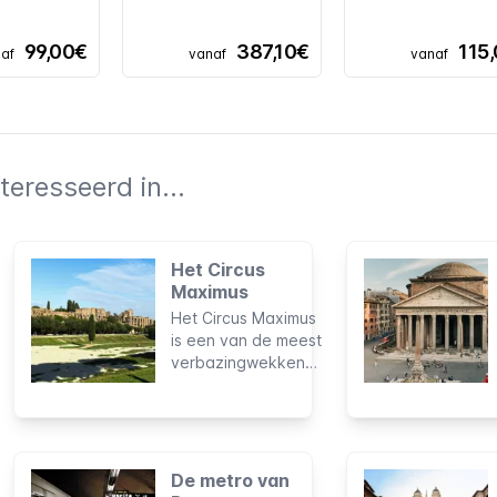
99,00€
387,10€
115
af
vanaf
vanaf
teresseerd in...
Het Circus
Maximus
Het Circus Maximus
is een van de meest
verbazingwekkende
en fascinerende
bouwwerken uit de
geschiedenis van
het oude Rome. Het
wordt beschouwd
De metro van
als het grootste