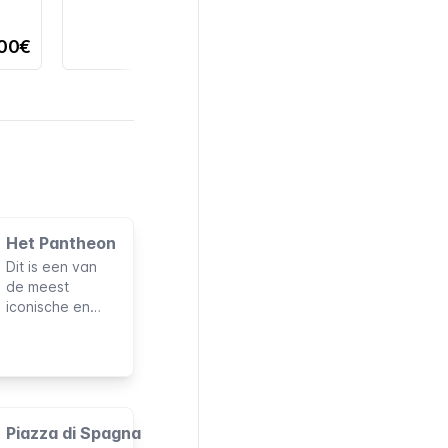
,00€
Het Pantheon
Dit is een van
de meest
iconische en
onmisbare
monumenten die
je in de Eeuwige
Stad kunt
bezoeken. Het
is een van de
Piazza di Spagna
weinige