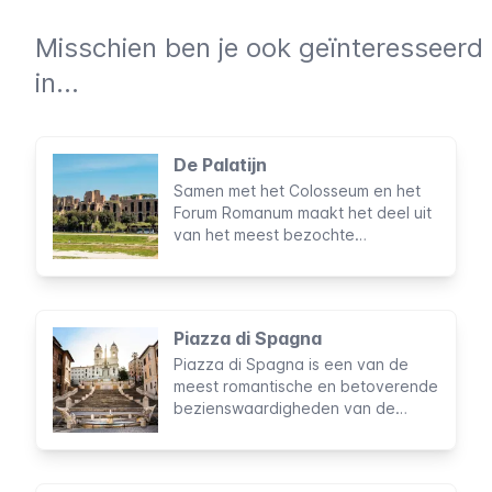
Misschien ben je ook geïnteresseerd
in...
De Palatijn
Samen met het Colosseum en het
Forum Romanum maakt het deel uit
van het meest bezochte
archeologische gebied in Italië. De
Palatijn wordt beschouwd als de
oorsprong van de Eeuwige Stad,
een plek boordevol historie en
Piazza di Spagna
ruïnes van keizerlijke paleizen.
Piazza di Spagna is een van de
meest romantische en betoverende
bezienswaardigheden van de
Eeuwige Stad, en tevens de meest
bekende ontmoetingsplaats van
Rome. Het prachtige decor heeft