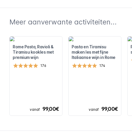
Meer aanverwante activiteiten...
Rome Pasta, Ravioli &
Pasta en Tiramisu
Tiramisu kookles met
maken les met fijne
premium wijn
Italiaanse wijn in Rome
176
174
99,00€
99,00€
vanaf
vanaf