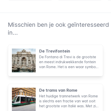
Misschien ben je ook geïnteresseerd
in...
De Trevifontein
De Fontana di Trevi is de grootste
en meest indrukwekkende fontein
van Rome. Het is een waar symbool
van de stad geworden en wordt
ieder jaar door miljoenen toeristen
bezocht. Mis de kans niet om dit
betoverende en romantische
De trams van Rome
rococo werk dat bijna het hele
Het huidige tramnetwerk van Rome
Piazza di Trevi vult te bezoeken.
is slechts een fractie van wat ooit
het grootste van Italië was. Met zijn
zes lijnen bereikt het slechts enkele