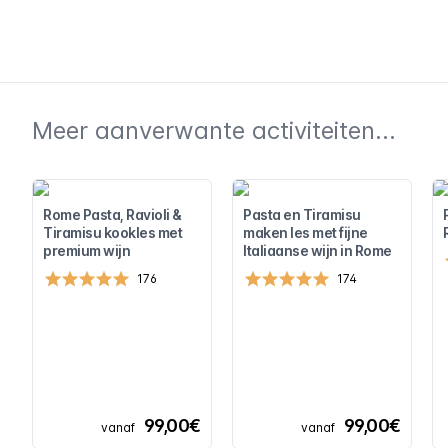
Meer aanverwante activiteiten...
Rome Pasta, Ravioli &
Pasta en Tiramisu
Tiramisu kookles met
maken les met fijne
premium wijn
Italiaanse wijn in Rome
176
174
99,00€
99,00€
vanaf
vanaf