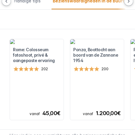
n
Handige tips
Bezienswaardigheden in de buurt
Rome: Colosseum
Ponza, Boottocht aan
fotoshoot, privé &
boord van de Zannone
aangepaste ervaring
1954
202
200
45,00€
1.200,00€
vanaf
vanaf