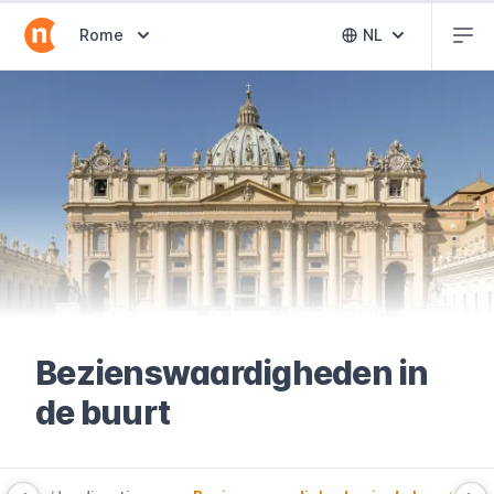
Abr
Abrir selector de destinos
Rome
NL
Abrir selector 
Bezienswaardigheden in
de buurt