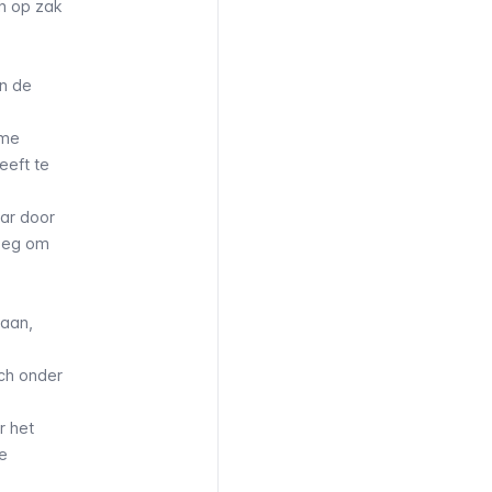
sh op zak
n de
rme
eeft te
aar door
noeg om
gaan,
ich onder
r het
de