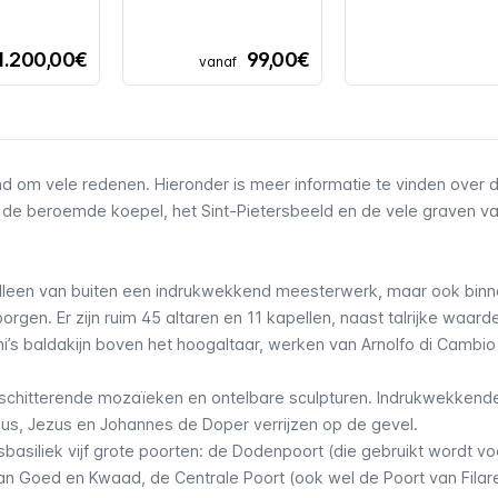
1.200,00€
99,00€
vanaf
nd om vele redenen. Hieronder is meer informatie te vinden over 
, de beroemde koepel, het Sint-Pietersbeeld en de vele graven v
t alleen van buiten een indrukwekkend meesterwerk, maar ook binn
rgen. Er zijn ruim 45 altaren en 11 kapellen, naast talrijke waard
’s baldakijn boven het hoogaltaar, werken van Arnolfo di Cambio
 schitterende mozaïeken en ontelbare sculpturen. Indrukwekkend
ulus, Jezus en Johannes de Doper verrijzen op de gevel.
basiliek vijf grote poorten: de Dodenpoort (die gebruikt wordt vo
van Goed en Kwaad, de Centrale Poort (ook wel de Poort van Filar