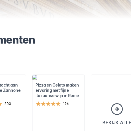
ementen
tocht aan
Pizza en Gelato maken
de Zannone
ervaring met fijne
Italiaanse wijn in Rome
200
196
BEKIJK ALL