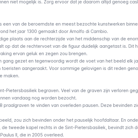
nen niet mogelijk is. Zorg ervoor dat je daarom altijd genoeg ca
 is een van de beroemdste en meest bezochte kunstwerken binne
rond het jaar 1300 gemaakt door Arnolfo di Cambio.
uidige plaats aan de rechterzijde van het middenschip van de eno
lt op dat de rechtervoet van de figuur duidelijk aangetast is. Dit h
raking ervan geluk en zegen zou brengen.
in gang gezet en tegenwoordig wordt de voet van het beeld elk j
n toeristen aangeraakt. Voor sommige gelovigen is dit reden ge
te maken.
int-Pietersbasiliek begraven. Veel van de graven zijn verloren ge
unnen vandaag nog worden bezocht.
k 148 praalgraven te vinden van overleden pausen. Deze bevinden z
rbeeld, zou zich bevinden onder het pauselijk hoofdaltaar. En onde
 de tweede kapel rechts in de Sint-Pietersbasiliek, bevindt zich 
ulus II, die in 2005 overleed.