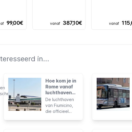
99,00€
387,10€
115
af
vanaf
vanaf
teresseerd in...
Hoe kom je in
Rome vanaf
een
luchthaven
ische
Fiumicino?
De luchthaven
n
van Fiumicino,
, en
die officieel
kende
Leonardo da
an
Vinci
International