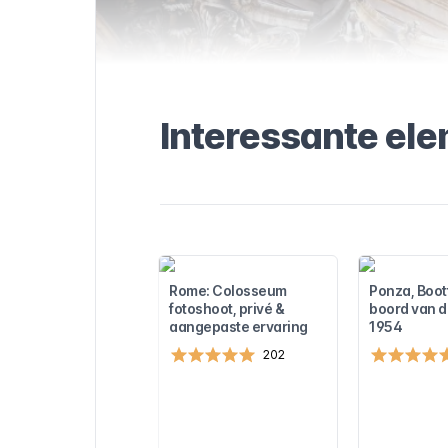
int-
detailleerde
 kortingen en…
tige tips om je
nnen. Ontdek
gids voor een
ersbasiliek!
in de buurt
Interessante el
 de buurt van
om je te
te plannen.
Rome: Colosseum
Ponza, Boot
fotoshoot, privé &
boord van 
aangepaste ervaring
1954
202