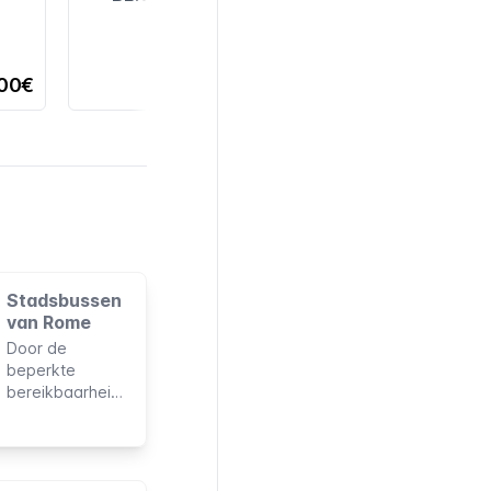
,00€
Stadsbussen
van Rome
Door de
beperkte
bereikbaarheid
van de metro,
zijn de
stadsbussen in
Rome een