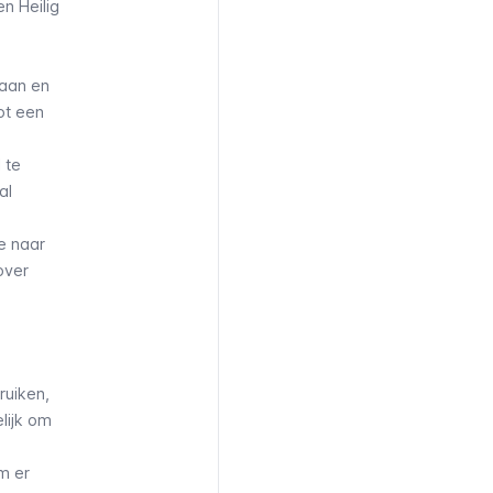
n Heilig
caan en
ot een
 te
al
e naar
over
ruiken,
lijk om
m er