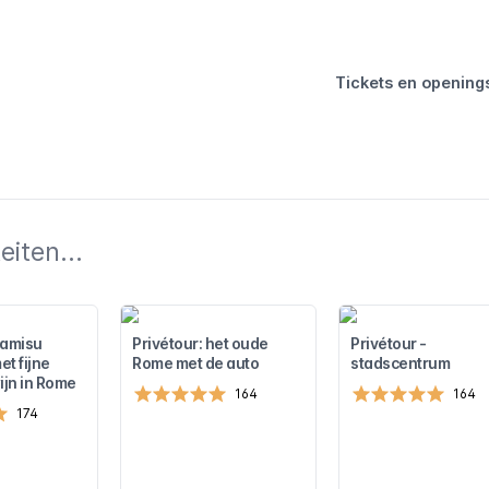
Tickets en openings
iten...
ramisu
Privétour: het oude
Privétour -
t fijne
Rome met de auto
stadscentrum
ijn in Rome
164
164
174