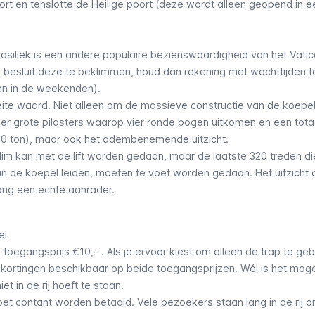
 en tenslotte de Heilige poort (deze wordt alleen geopend in ee
asiliek is een andere populaire bezienswaardigheid van het Vati
 je besluit deze te beklimmen, houd dan rekening met wachttijden t
 en in de weekenden).
ite waard. Niet alleen om de massieve constructie van de koepel
r grote pilasters waarop vier ronde bogen uitkomen en een tota
00 ton), maar ook het adembenemende uitzicht.
klim kan met de lift worden gedaan, maar de laatste 320 treden di
 in de koepel leiden, moeten te voet worden gedaan. Het uitzicht 
ang een echte aanrader.
el
 de toegangsprijs €10,- . Als je ervoor kiest om alleen de trap te geb
n kortingen beschikbaar op beide toegangsprijzen. Wél is het moge
et in de rij hoeft te staan.
oet contant worden betaald. Vele bezoekers staan lang in de rij o