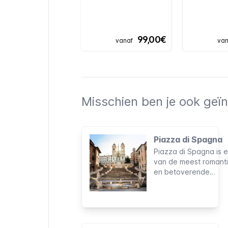
99,00€
vanaf
van
Misschien ben je ook geïn
Piazza di Spagna
Piazza di Spagna is 
van de meest romant
en betoverende
bezienswaardighede
van de Eeuwige Stad
tevens de meest be
ontmoetingsplaats v
Rome. Het prachtige