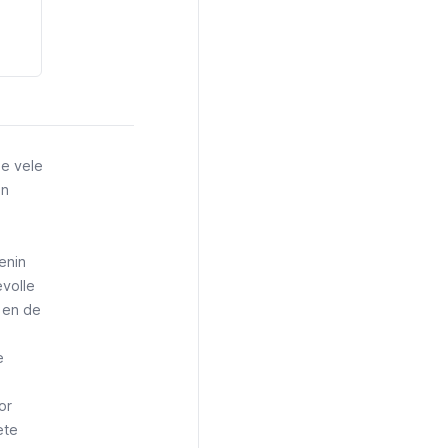
de vele
an
enin
evolle
 en de
e
or
ete