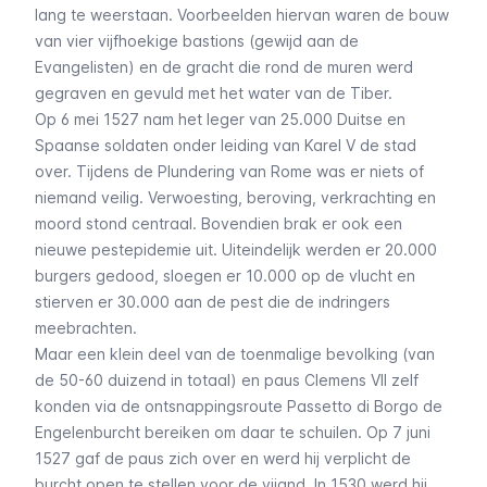
lang te weerstaan. Voorbeelden hiervan waren de bouw
van
vier vijfhoekige bastions
(gewijd aan de
Evangelisten) en de gracht die rond de muren werd
gegraven en gevuld met het water van de Tiber.
Op 6 mei 1527 nam het leger van 25.000 Duitse en
Spaanse soldaten onder leiding van Karel V de stad
over. Tijdens de Plundering van Rome was er niets of
niemand veilig. Verwoesting, beroving, verkrachting en
moord stond centraal. Bovendien brak er ook een
nieuwe pestepidemie uit. Uiteindelijk werden er 20.000
burgers gedood, sloegen er 10.000 op de vlucht en
stierven er 30.000 aan de pest die de indringers
meebrachten.
Maar een klein deel van de toenmalige bevolking (van
de 50-60 duizend in totaal) en paus Clemens VII zelf
konden via de ontsnappingsroute
Passetto di Borgo
de
Engelenburcht bereiken om daar te schuilen. Op 7 juni
1527 gaf de paus zich over en werd hij verplicht de
burcht open te stellen voor de vijand. In 1530 werd hij