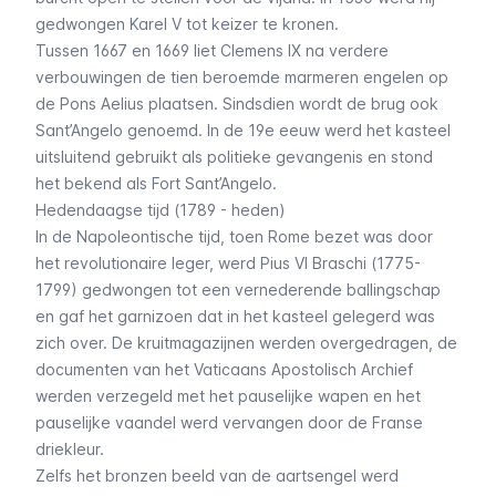
gedwongen Karel V tot keizer te kronen.
Tussen 1667 en 1669 liet Clemens IX na verdere
verbouwingen de tien beroemde marmeren engelen op
de
Pons Aelius
plaatsen. Sindsdien wordt de brug ook
Sant’Angelo genoemd. In de 19e eeuw werd het kasteel
uitsluitend gebruikt als politieke gevangenis en stond
het bekend als Fort Sant’Angelo.
Hedendaagse tijd (1789 - heden)
In de Napoleontische tijd, toen Rome bezet was door
het revolutionaire leger, werd Pius VI Braschi (1775-
1799) gedwongen tot een vernederende ballingschap
en gaf het garnizoen dat in het kasteel gelegerd was
zich over. De kruitmagazijnen werden overgedragen, de
documenten van het Vaticaans Apostolisch Archief
werden verzegeld met het pauselijke wapen en het
pauselijke vaandel werd vervangen door de Franse
driekleur.
Zelfs het bronzen beeld van de aartsengel werd