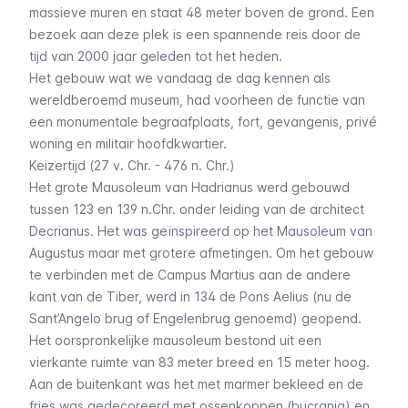
massieve muren en staat 48 meter boven de grond. Een
bezoek aan deze plek is een spannende reis door de
tijd van 2000 jaar geleden tot het heden.
Het gebouw wat we vandaag de dag kennen als
wereldberoemd museum, had voorheen de functie van
een monumentale begraafplaats, fort, gevangenis, privé
woning en militair hoofdkwartier.
Keizertijd (27 v. Chr. - 476 n. Chr.)
Het grote Mausoleum van Hadrianus werd gebouwd
tussen 123 en 139 n.Chr. onder leiding van de architect
Decrianus. Het was geïnspireerd op het Mausoleum van
Augustus maar met grotere afmetingen. Om het gebouw
te verbinden met de Campus Martius aan de andere
kant van de Tiber, werd in 134 de
Pons Aelius
(nu de
Sant’Angelo brug of Engelenbrug genoemd) geopend.
Het oorspronkelijke mausoleum bestond uit een
vierkante ruimte van 83 meter breed en 15 meter hoog.
Aan de buitenkant was het met marmer bekleed en de
fries was gedecoreerd met ossenkoppen (
bucrania
) en