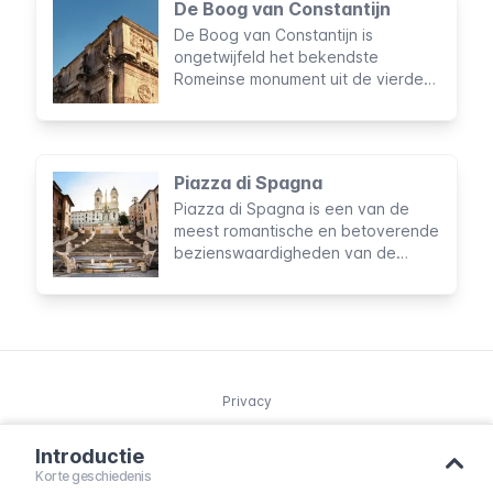
De Boog van Constantijn
en pelgrims uit de hele wereld.
De Boog van Constantijn is
ongetwijfeld het bekendste
Romeinse monument uit de vierde
eeuw en bevindt zich tussen het
Colosseum en het Forum Romanum
in. De decoraties op de boog zijn
verbluffend: een mix van
Piazza di Spagna
verschillende stijlen en tradities uit
Piazza di Spagna is een van de
diverse perioden van de Romeinse
meest romantische en betoverende
geschiedenis.
bezienswaardigheden van de
Eeuwige Stad, en tevens de meest
bekende ontmoetingsplaats van
Rome. Het prachtige decor heeft
als achtergrond gediend voor vele
optredens, modeshows,
evenementen en zelfs
Privacy
bloemententoonstellingen.
Introductie
© 2025 Northleg S.L. Copyright.
Korte geschiedenis