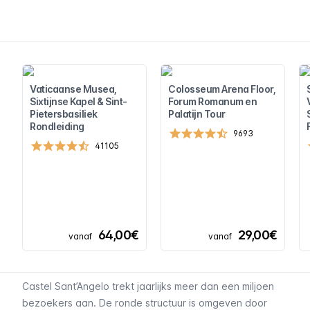
Vaticaanse Musea,
Colosseum Arena Floor,
Sixtijnse Kapel & Sint-
Forum Romanum en
Pietersbasiliek
Palatijn Tour
Rondleiding
9693
41105
64,00€
29,00€
vanaf
vanaf
Castel Sant’Angelo trekt jaarlijks meer dan een miljoen
bezoekers aan. De ronde structuur is omgeven door