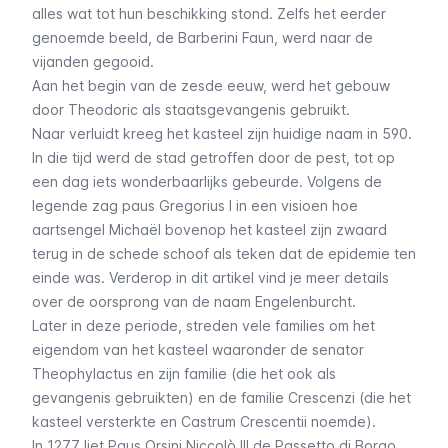
alles wat tot hun beschikking stond. Zelfs het eerder
genoemde beeld, de
Barberini Faun
, werd naar de
vijanden gegooid.
Aan het begin van de zesde eeuw, werd het gebouw
door Theodoric als staatsgevangenis gebruikt.
Naar verluidt kreeg het kasteel zijn huidige naam in 590.
In die tijd werd de stad getroffen door de pest, tot op
een dag iets wonderbaarlijks gebeurde. Volgens de
legende zag paus Gregorius I in een visioen hoe
aartsengel Michaël bovenop het kasteel zijn zwaard
terug in de schede schoof als teken dat de epidemie ten
einde was. Verderop in dit artikel vind je
meer details
over de oorsprong van de naam Engelenburcht
.
Later in deze periode, streden vele families om het
eigendom van het kasteel waaronder de senator
Theophylactus en zijn familie (die het ook als
gevangenis gebruikten) en de familie Crescenzi (die het
kasteel versterkte en
Castrum Crescentii
noemde).
In 1277 liet Paus Orsini Niccolò III de
Passetto di Borgo