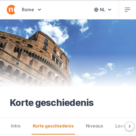
Abr
Abrir selector de destinos
Rome
NL
Abrir selector 
Korte geschiedenis
Intro
Korte geschiedenis
Niveaus
Locatie e