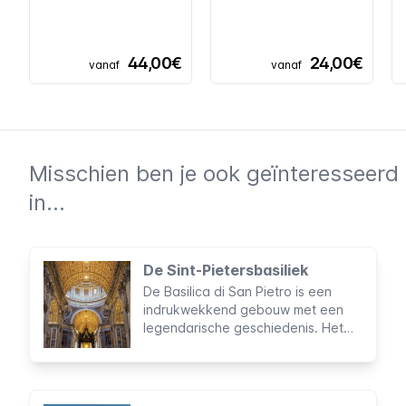
44,00€
24,00€
vanaf
vanaf
Misschien ben je ook geïnteresseerd
in...
De Sint-Pietersbasiliek
De Basilica di San Pietro is een
indrukwekkend gebouw met een
legendarische geschiedenis. Het
"Centrum van het Christendom" en
wat er binnenin de imposante kerk
verborgen ligt, wordt jaarlijks
bezocht door wel 20.000 toeristen