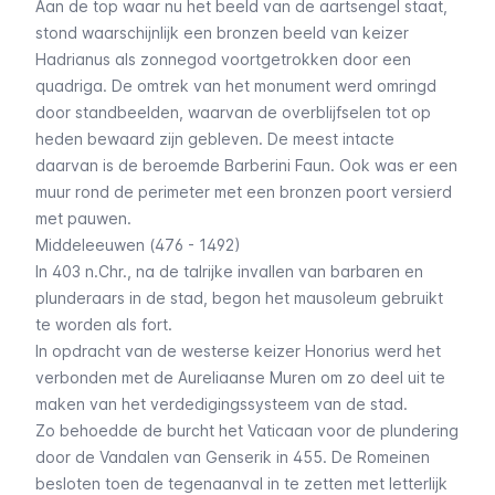
Aan de top waar nu het beeld van de aartsengel staat,
stond waarschijnlijk een bronzen beeld van keizer
Hadrianus als zonnegod voortgetrokken door een
quadriga. De omtrek van het monument werd omringd
door standbeelden, waarvan de overblijfselen tot op
heden bewaard zijn gebleven. De meest intacte
daarvan is de beroemde
Barberini Faun
. Ook was er een
muur rond de perimeter met een bronzen poort versierd
met pauwen.
Middeleeuwen (476 - 1492)
In 403 n.Chr., na de talrijke invallen van barbaren en
plunderaars in de stad, begon het mausoleum gebruikt
te worden als fort.
In opdracht van de westerse keizer Honorius werd het
verbonden met de Aureliaanse Muren om zo deel uit te
maken van het verdedigingssysteem van de stad.
Zo behoedde de burcht het Vaticaan voor de plundering
door de Vandalen van Genserik in 455. De Romeinen
besloten toen de tegenaanval in te zetten met letterlijk