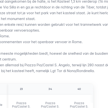
al aangekomen bij de halte, is het Kasteel 1,3 km verderop (16 mi
 Via Silla in en ga je rechtdoor in de richting van de Tiber, totdat 
eze straat tot je voor het park van het kasteel staat. Je kunt hier
n het monument staat.
 een enkele reis) kunnen worden gebruikt voor het tramnetwerk v
penbaar vervoersopties.
n Rome
.
n abonnementen voor het openbaar vervoer in Rome
.
de meeste mogelijkheden biedt, hoewel de snelheid van de
busdien
t centrum.
en allemaal bij Piazza Pia/Castel S. Angelo, terwijl lijn 280 naast 
 bij het kasteel heeft, namelijk Lgt Tor di Nona/Rondinella.
23
34
40
6
Piazza
Piazza
Piazza
Pia
de
de
Pia/Castel S.
Pia/Castel S.
Pia/Castel S.
Pia/Ca