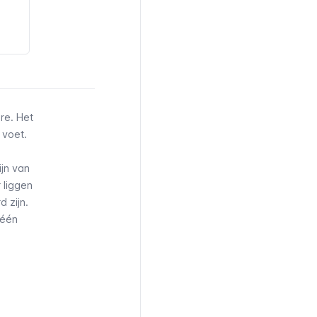
re. Het
 voet.
ijn van
 liggen
 zijn.
 één