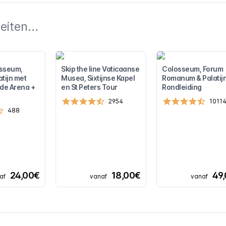
iten...
osseum,
Skip the line Vaticaanse
Colosseum, Forum
tijn met
Musea, Sixtijnse Kapel
Romanum & Palatij
 de Arena +
en St Peters Tour
Rondleiding
2954
1011
488
24,00€
18,00€
49
af
vanaf
vanaf