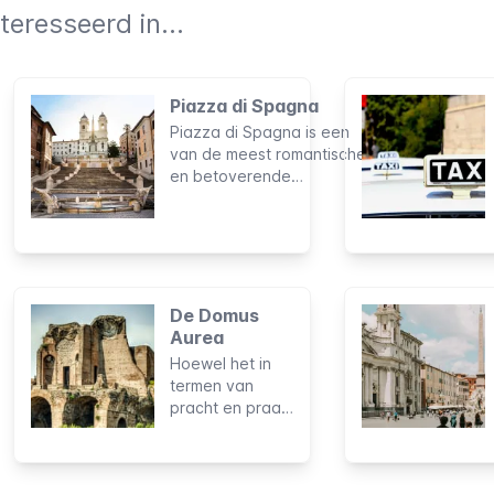
teresseerd in...
Piazza di Spagna
Piazza di Spagna is een
van de meest romantische
en betoverende
bezienswaardigheden
van de Eeuwige Stad, en
tevens de meest bekende
ontmoetingsplaats van
Rome. Het prachtige
decor heeft als
De Domus
achtergrond gediend voor
Aurea
vele optredens,
Hoewel het in
modeshows,
termen van
evenementen en zelfs
pracht en praal
bloemententoonstellingen.
moeilijk te
overtreffen
moet zijn