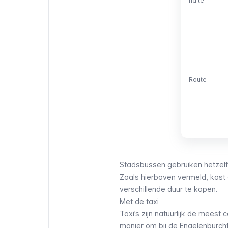
halte*
halte*
Route
Route
Stadsbussen gebruiken hetzelf
Zoals hierboven vermeld, kost 
verschillende duur te kopen.
Met de taxi
Taxi’s
zijn natuurlijk de meest c
manier om bij de Engelenburch