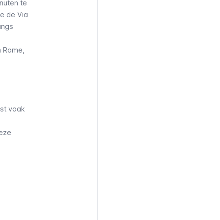
nuten te
je de Via
langs
an Rome,
st
vaak
deze
2
280
Piazza
zza
Pia/Castel S.
stel S.
Angelo of Lgt