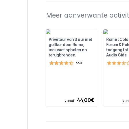
Meer aanverwante activite
Privétour van 3 uur met
Rome : Col
golfkar door Rome,
Forum & Pala
inclusief ophalen en
toegang tot
terugbrengen.
Audio Gids
660
44,00€
vanaf
van