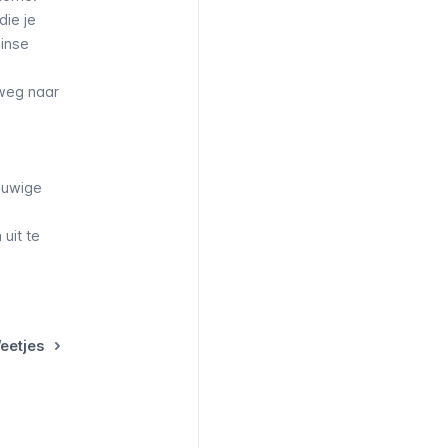
die je
einse
lweg naar
euwige
,
uit te
eetjes