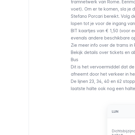
tramnetwerk van Rome
. Eenma
voet). Om er te komen, sla je de
Stefano Porcari bereikt. Volg d
lopen tot je voor de ingang va
BIT kaartjes van € 1,50 (voor
evenals andere beschikbare o
Zie meer info over de trams i
Bekijk details over tickets e
Bus
Dit is het vervoermiddel dat 
afneemt door het verkeer in he
De lijnen 23, 34, 40 en 62 stopp
laatste halte ook nog een halte
LIJN
LIJN
Dichtsbijzijn
Dichtsbijzijn