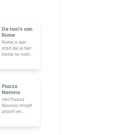
De taxi's van
Rome
Rome is een
stad die je het
beste te voet
kunt verkennen.
Taxi's kunnen
echter nuttig zijn
voor lange
afstanden,
Piazza
vooral als je
Navona
reist met
Het Piazza
gezelschap of
Navona straalt
met veel
pracht en
bagage.
charme uit
dankzij zijn
monumenten