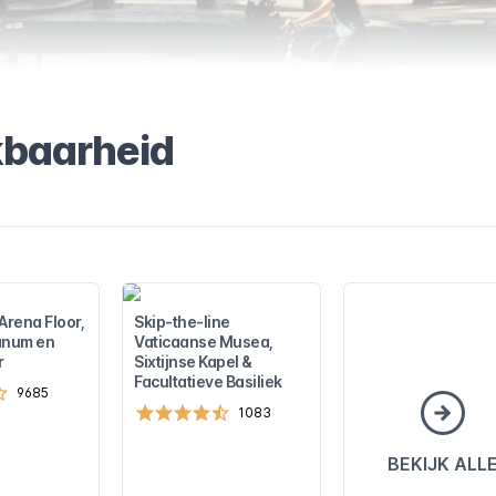
kbaarheid
rena Floor,
Skip-the-line
anum en
Vaticaanse Musea,
r
Sixtijnse Kapel &
Facultatieve Basiliek
9685
1083
BEKIJK ALL