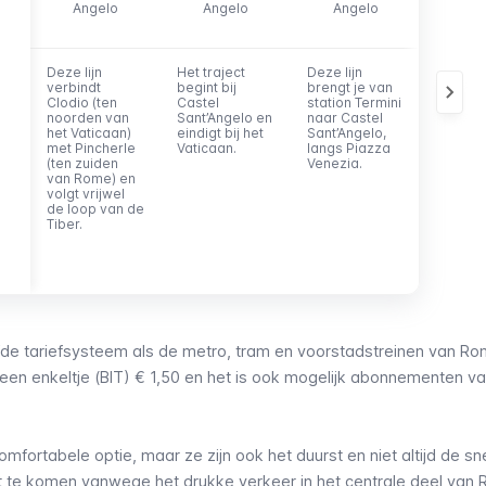
Angelo
Angelo
Angelo
Ang
Deze lijn
Het traject
Deze lijn
Lijn die
verbindt
begint bij
brengt je van
station
Clodio (ten
Castel
station Termini
Tiburtin
noorden van
Sant’Angelo en
naar Castel
tot aan
het Vaticaan)
eindigt bij het
Sant’Angelo,
poorte
met Pincherle
Vaticaan.
langs Piazza
het Vat
(ten zuiden
Venezia.
leidt, v
van Rome) en
langs C
volgt vrijwel
Sant’An
de loop van de
Tiber.
de tariefsysteem als de
metro
,
tram
en
voorstadstreinen
van Ro
een enkeltje (BIT) € 1,50 en het is ook mogelijk abonnementen v
omfortabele optie, maar ze zijn ook het duurst en niet altijd de sn
t te komen vanwege het drukke verkeer in het centrale deel van