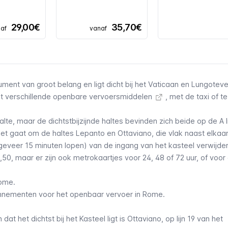
29,00€
35,70€
af
vanaf
ment van groot belang en ligt dicht bij het Vaticaan en Lungoteve
t verschillende
openbare vervoersmiddelen
, met de
taxi
of te
lte, maar de dichtstbijzijnde haltes bevinden zich beide op de A l
Het gaat om de haltes Lepanto en Ottaviano, die vlak naast elkaar
geveer 15 minuten lopen) van de ingang van het kasteel verwijderd
1,50, maar er zijn ook metrokaartjes voor 24, 48 of 72 uur, of voor
Rome
.
bonnementen voor het openbaar vervoer in Rome
.
dat het dichtst bij het Kasteel ligt is Ottaviano, op lijn 19 van het