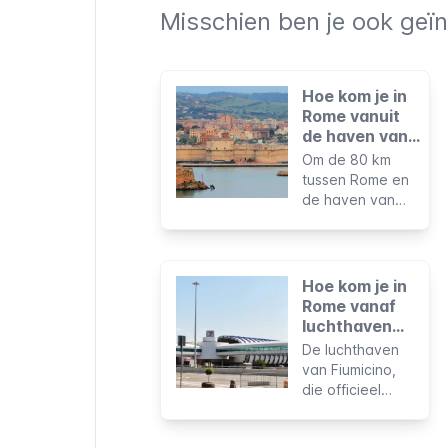
Misschien ben je ook geïn
Hoe kom je in
Rome vanuit
de haven van
Civitavecchia?
Om de 80 km
tussen Rome en
de haven van
Civitavecchia af
te leggen zijn er
verschillende
opties voor ieder
Hoe kom je in
budget en elke
Rome vanaf
route.
luchthaven
Fiumicino?
De luchthaven
van Fiumicino,
die officieel
Leonardo da
Vinci