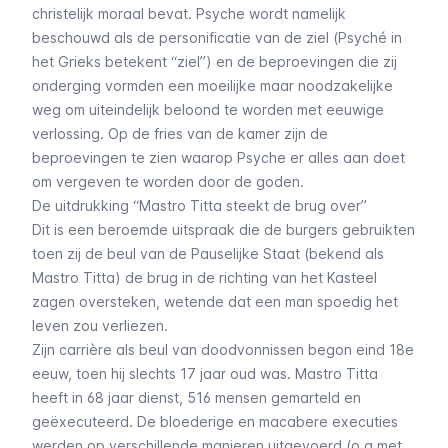
christelijk moraal bevat. Psyche wordt namelijk
beschouwd als de personificatie van de ziel (Psyché in
het Grieks betekent “ziel”) en de beproevingen die zij
onderging vormden een moeilijke maar noodzakelijke
weg om uiteindelijk beloond te worden met eeuwige
verlossing. Op de fries van de kamer zijn de
beproevingen te zien waarop Psyche er alles aan doet
om vergeven te worden door de goden.
De uitdrukking “Mastro Titta steekt de brug over”
Dit is een beroemde uitspraak die de burgers gebruikten
toen zij de beul van de Pauselijke Staat (bekend als
Mastro Titta) de brug in de richting van het Kasteel
zagen oversteken, wetende dat een man spoedig het
leven zou verliezen.
Zijn carrière als beul van doodvonnissen begon eind 18e
eeuw, toen hij slechts 17 jaar oud was. Mastro Titta
heeft in 68 jaar dienst, 516 mensen gemarteld en
geëxecuteerd. De bloederige en macabere executies
werden op verschillende manieren uitgevoerd (o.a met