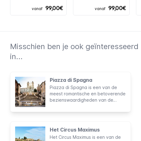
99,00€
99,00€
vanaf
vanaf
Misschien ben je ook geïnteresseerd
in...
Piazza di Spagna
Piazza di Spagna is een van de
meest romantische en betoverende
bezienswaardigheden van de
Eeuwige Stad, en tevens de meest
bekende ontmoetingsplaats van
Rome. Het prachtige decor heeft
als achtergrond gediend voor vele
Het Circus Maximus
optredens, modeshows,
Het Circus Maximus is een van de
evenementen en zelfs