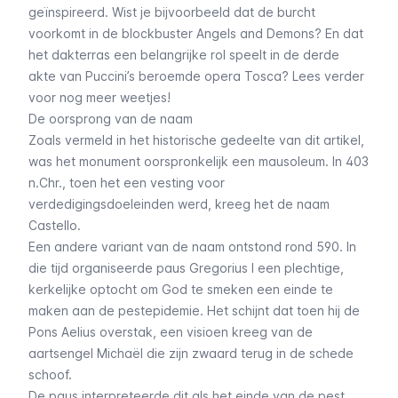
geïnspireerd. Wist je bijvoorbeeld dat de burcht
voorkomt in de blockbuster
Angels and Demons
? En dat
het dakterras een belangrijke rol speelt in de derde
akte van Puccini’s beroemde opera
Tosca
? Lees verder
voor nog meer weetjes!
De oorsprong van de naam
Zoals vermeld in het
historische gedeelte van dit artikel
,
was het monument oorspronkelijk een mausoleum. In 403
n.Chr., toen het een vesting voor
verdedigingsdoeleinden werd, kreeg het de naam
Castello
.
Een andere variant van de naam ontstond rond 590. In
die tijd organiseerde paus Gregorius I een plechtige,
kerkelijke optocht om God te smeken een einde te
maken aan de pestepidemie. Het schijnt dat toen hij de
Pons Aelius
overstak, een visioen kreeg van de
aartsengel Michaël die zijn zwaard terug in de schede
schoof.
De paus interpreteerde dit als het einde van de pest,