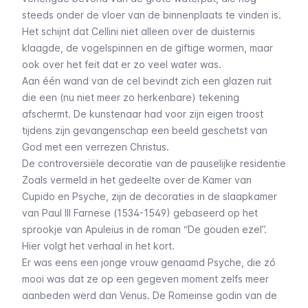
steeds onder de vloer van de binnenplaats te vinden is.
Het schijnt dat Cellini niet alleen over de duisternis
klaagde, de vogelspinnen en de giftige wormen, maar
ook over het feit dat er zo veel water was.
Aan één wand van de cel bevindt zich een glazen ruit
die een (nu niet meer zo herkenbare) tekening
afschermt. De kunstenaar had voor zijn eigen troost
tijdens zijn gevangenschap een beeld geschetst van
God met een verrezen Christus.
De controversiële decoratie van de pauselijke residentie
Zoals vermeld in het gedeelte over de
Kamer van
Cupido en Psyche
, zijn de decoraties in de slaapkamer
van Paul III Farnese (1534-1549) gebaseerd op het
sprookje van Apuleius in de roman “De gouden ezel”.
Hier volgt het verhaal in het kort.
Er was eens een jonge vrouw genaamd Psyche, die zó
mooi was dat ze op een gegeven moment zelfs meer
aanbeden werd dan Venus. De Romeinse godin van de