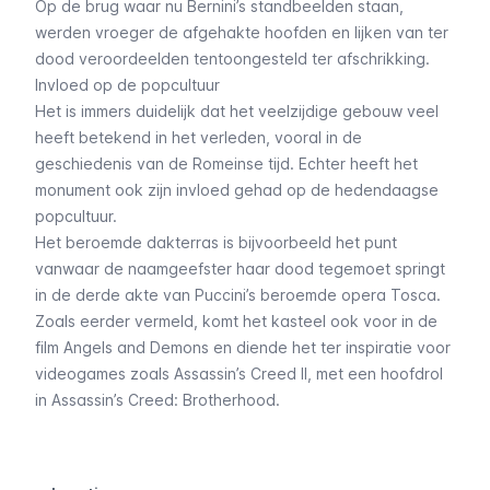
Op de brug waar nu Bernini’s standbeelden staan,
werden vroeger de afgehakte hoofden en lijken van ter
dood veroordeelden tentoongesteld ter afschrikking.
Invloed op de popcultuur
Het is immers duidelijk dat het veelzijdige gebouw veel
heeft betekend in het verleden, vooral in de
geschiedenis van de Romeinse tijd. Echter heeft het
monument ook zijn invloed gehad op de hedendaagse
popcultuur.
Het beroemde dakterras is bijvoorbeeld het punt
vanwaar de naamgeefster haar dood tegemoet springt
in de derde akte van Puccini’s beroemde opera
Tosca
.
Zoals eerder vermeld, komt het kasteel ook voor in de
film
Angels and Demons
en diende het ter inspiratie voor
videogames zoals Assassin’s Creed II, met een hoofdrol
in Assassin’s Creed: Brotherhood.