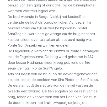
behulp van een galg of guillotine) op de binnenplaats
wat toen volstrekt legaal was.
De beul woonde in Borgo (vlakbij het kasteel) en
verdiende de kost als paraplu-maker. Aangezien hij
bekend stond om zijn gruwelijke bijbaan in Castel
Sant’Angelo, werd hem gevraagd om de brug naar het
kasteel alleen over te steken als dat écht nodig was.
Ponte Sant’Angelo en zijn tien engelen
De Engelenbrug verbindt de
Piazza di Ponte Sant’Angelo
met de Engelenburcht. De brug werd gebouwd in 134
door keizer Hadrianus maar kreeg pas rond de 16e
eeuw de naam
Ponte Sant’Angelo
.
Aan het begin van de brug, op de oever tegenover het
kasteel, staan de beelden van Sint Pieter en Sint Paulus.
De eerste houdt de sleutels van de hemel vast en de
tweede een zwaard. De tien engelen op de rest van de
brug, tonen de voorwerpen van het lijden van Christus:
de doornenkroon, het kruis, zwepen, spijkers, etc.