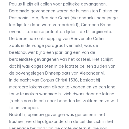
Paulus III zijn elf cellen voor politieke gevangenen.
Beroemde gevangenen waren de humanisten Platina en
Pomponio Leto, Beatrice Cenci (die ondanks haar jonge
leeftijd ter dood werd veroordeeld), Giordano Bruno,
evenals Italiaanse patriotten tijdens de
Risorgimento
.
De beroemde ontsnapping van Benvenuto Cellini
Zoals in de vorige paragraaf vermeld, was de
beeldhouwer bijna een jaar lang een van de
beroemdste gevangenen van het kasteel. Het schijnt
dat hij was opgesloten in de laatste cel ten zuiden van
de bovengelegen Binnenplaats van Alexander VI.
In de nacht van
Corpus Christi
1538, besloot hij
meerdere lakens aan elkaar te knopen en zo een lang
touw te maken waarmee hij zich dwars door de latrine
(rechts van de cel) naar beneden liet zakken en zo wist
te ontsnappen.
Nadat hij opnieuw gevangen was genomen in het
kasteel, werd hij afgezonderd in de cel die zich in het
verlengde bevond van de grote waterput, die nog