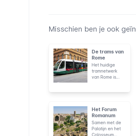
Misschien ben je ook geïn
De trams van
Rome
Het huidige
tramnetwerk
van Rome is
slechts een
fractie van wat
ooit het
grootste van
Italië was. Met
Het Forum
zijn zes lijnen
Romanum
bereikt het
Samen met de
slechts enkele
Palatijn en het
gebieden van
Colosseum