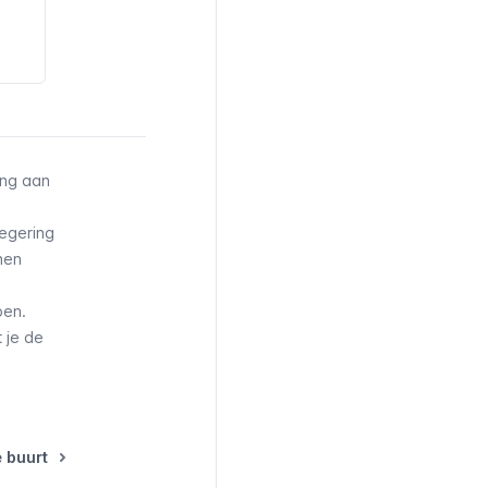
ang aan
regering
nen
pen.
 je de
 buurt