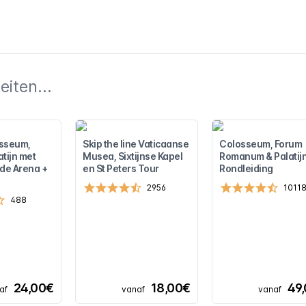
iten...
osseum,
Skip the line Vaticaanse
Colosseum, Forum
tijn met
Musea, Sixtijnse Kapel
Romanum & Palatij
 de Arena +
en St Peters Tour
Rondleiding
2956
1011
488
24,00€
18,00€
49
af
vanaf
vanaf