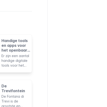
Handige tools
en apps voor
het openbaar
vervoer van
Er zijn een aantal
Rome
handige digitale
tools voor het
plannen en
betalen van
reizen met het ov
in Rome. Om ze
De
tijdens je verblijf
Trevifontein
te gebruiken, heb
De Fontana di
je een mobiele
Trevi is de
telefoon met
grootste en