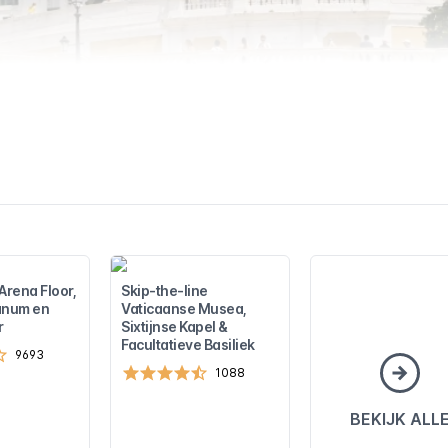
rena Floor,
Skip-the-line
anum en
Vaticaanse Musea,
r
Sixtijnse Kapel &
Facultatieve Basiliek
9693
1088
BEKIJK ALL