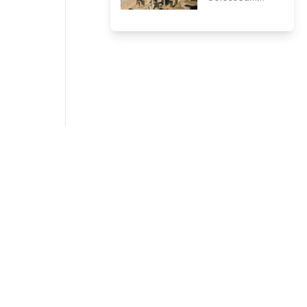
de stad, maar
maakt het
voor specifieke
Romeins Forum
routes kan het
deel uit van het
gebruik ervan
meest bezochte
zeer nuttig zijn.
archeologische
circuit van Italië.
Geen reis naar
Rome zou
compleet zijn
zonder een
bezoek aan dit
majestueuze
complex in het
hart van de
Eeuwige Stad.