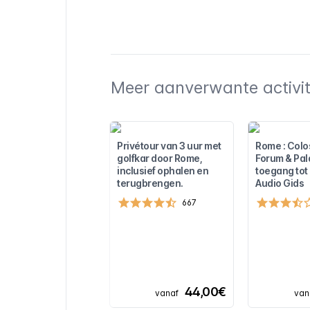
Meer aanverwante activite
Privétour van 3 uur met
Rome : Col
golfkar door Rome,
Forum & Pala
inclusief ophalen en
toegang tot
terugbrengen.
Audio Gids
667
44,00€
vanaf
van