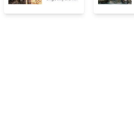
toegangspoort
bekendste
tot Rome voor
Romeinse
ongeveer zes
monument uit de
miljoen
vierde eeuw en
passagiers per
bevindt zich
jaar.
tussen het
Colosseum en
het Forum
Romanum in. De
decoraties op
de boog zijn
verbluffend: een
mix van
verschillende
stijlen en
tradities uit
diverse
perioden van de
Romeinse
geschiedenis.