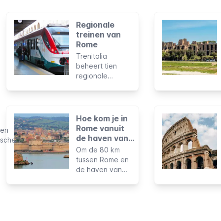
Regionale
treinen van
Rome
Trenitalia
beheert tien
regionale
spoorlijnen die
Rome verbinden
met de
luchthaven
Hoe kom je in
Fiumicino, de
Rome vanuit
een
haven van
de haven van
ische
Civitavecchia en
Civitavecchia?
Om de 80 km
andere
n
tussen Rome en
toeristische
, en
de haven van
trekpleisters.
kende
Civitavecchia af
an
te leggen zijn er
verschillende
opties voor ieder
 voor
budget en elke