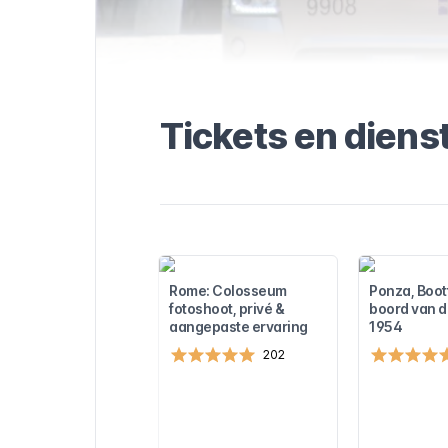
 stadsbussen
lle info over
en ticket
ige tools voor
vind je de
Rome en
Tickets en diens
Rome: Colosseum
Ponza, Boot
fotoshoot, privé &
boord van 
aangepaste ervaring
1954
202