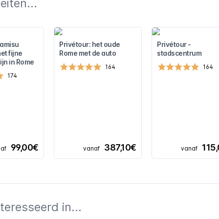
iten...
ramisu
Privétour: het oude
Privétour -
t fijne
Rome met de auto
stadscentrum
ijn in Rome
164
164
174
99,00€
387,10€
115
af
vanaf
vanaf
teresseerd in...