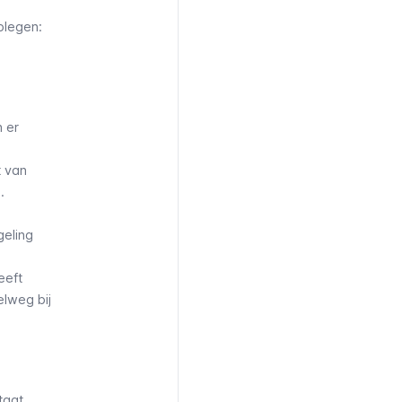
plegen:
n er
t van
.
geling
eeft
elweg bij
taat