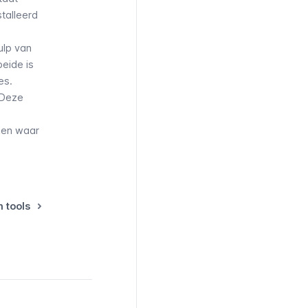
talleerd
ulp van
beide is
es.
 Deze
jken waar
n tools