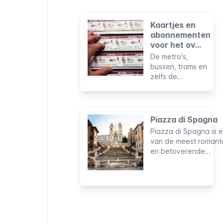
Kaartjes en
abonnementen
voor het ov
van Rome
De metro's,
bussen, trams en
zelfs de
stedelijke
spoorlijnen van
Rome hebben
dezelfde
Piazza di Spagna
tarieven. Zo kun
Piazza di Spagna is 
je nóg
van de meest romant
makkelijker de
en betoverende
openbaar
bezienswaardighede
vervoer optie
van de Eeuwige Stad
kiezen die jou het
tevens de meest be
beste uit komt.
ontmoetingsplaats v
Rome. Het prachtige
decor heeft als
achtergrond gediend