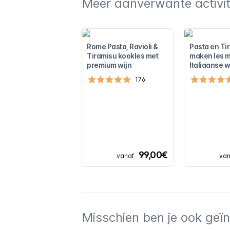
Meer aanverwante activite
Rome Pasta, Ravioli &
Pasta en Ti
Tiramisu kookles met
maken les me
premium wijn
Italiaanse w
176
99,00€
vanaf
van
Misschien ben je ook geïn