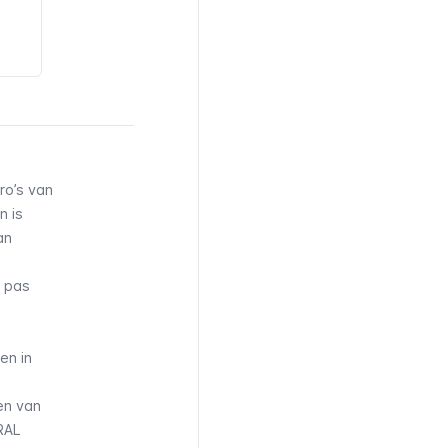
ro’s
van
n is
an
n pas
en in
en van
RAL