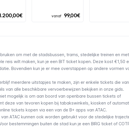
1.200,00€
99,00€
vanaf
gebruiken om met de stadsbussen,
trams
,
stedelijke treinen
en
met
le reis wilt maken, kun je een
BIT ticket
kopen. Deze kost €1,50 e
idatie. Bovendien kun je er mee overstappen op andere vormen v
verblijf meerdere uitstapjes te maken, zijn er enkele tickets die va
ls van alle
beschikbare vervoerbewijzen
bekijken in onze gids.
niet mogelijk is om aan boord van openbare bussen tickets of
t deze van tevoren kopen bij tabakswinkels, kiosken of automat
 online tickets kopen via een van de B+ apps van ATAC.
 van ATAC kunnen ook worden gebruikt voor de stedelijke traject
Voor bestemmingen buiten de stad kun je een
BIRG
ticket of COT