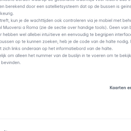
n berekend door een satellietsysteem dat op de bussen is geïns
keurig.
ntreft, kun je de wachttijden ook controleren via je mobiel met beh
ol Muoversi a Roma (
zie de sectie over handige tools
). Geen van 
 hebben wel allebei intuïtieve en eenvoudig te begrijpen interfac
ussen op te kunnen zoeken, heb je de code van de halte nodig.
ndt zich links onderaan op het informatiebord van de halte.
lijk om alleen het nummer van de buslijn in te voeren om te beki
 bevinden.
Kaarten e