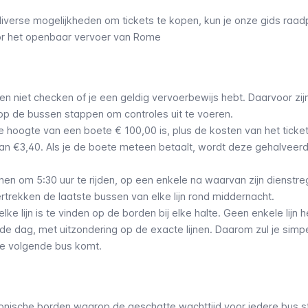
iverse mogelijkheden om tickets te kopen, kun je onze gids raad
r het openbaar vervoer van Rome
pen niet checken of je een geldig vervoerbewijs hebt. Daarvoor zij
jd op de bussen stappen om controles uit te voeren.
 hoogte van een boete € 100,00 is, plus de kosten van het ticke
an €3,40. Als je de boete meteen betaalt, wordt deze gehalveerd
n om 5:30 uur te rijden, op een enkele na waarvan zijn dienstre
ertrekken de laatste bussen van elke lijn rond middernacht.
ke lijn is te vinden op de borden bij elke halte. Geen enkele lijn h
 de dag, met uitzondering op de
exacte lijnen
. Daarom zul je simp
de volgende bus komt.
nische borden waarop de geschatte wachttijd voor iedere bus s