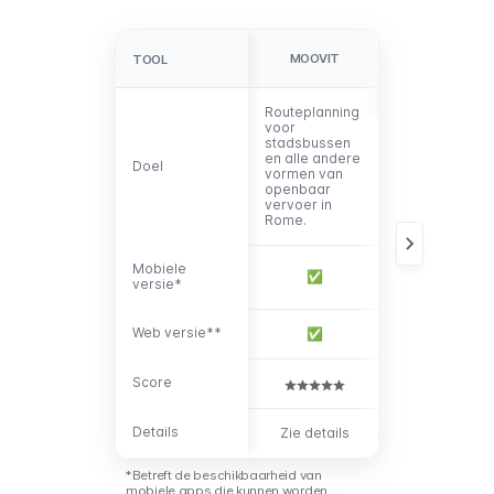
GOOGLE
MOOVIT
TOOL
TOOL
MAPS
Routeplanning
Gedetailleerd
voor
kaarten en
stadsbussen
routeplanning
en alle andere
voor het
Doel
Doel
vormen van
openbaar
openbaar
vervoer in vel
vervoer in
steden
Rome.
wereldwijd.
Mobiele
Mobiele
✅
✅
versie*
versie*
Web versie**
Web versie**
✅
✅
Score
Score
Details
Details
Zie details
Zie details
*Betreft de beschikbaarheid van
mobiele apps die kunnen worden