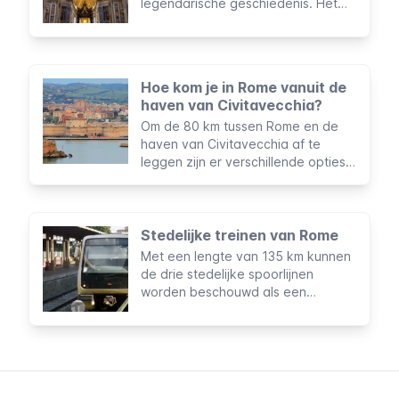
legendarische geschiedenis. Het
"Centrum van het Christendom" en
wat er binnenin de imposante kerk
verborgen ligt, wordt jaarlijks
bezocht door wel 20.000 toeristen
Hoe kom je in Rome vanuit de
en pelgrims uit de hele wereld.
haven van Civitavecchia?
Om de 80 km tussen Rome en de
haven van Civitavecchia af te
leggen zijn er verschillende opties
voor ieder budget en elke route.
Stedelijke treinen van Rome
Met een lengte van 135 km kunnen
de drie stedelijke spoorlijnen
worden beschouwd als een
uitbreiding van de metro van Rome.
Deze worden door dezelfde
maatschappij beheerd, hebben
dezelfde tarieven en gebruiken
dezelfde tickets en abonnementen.