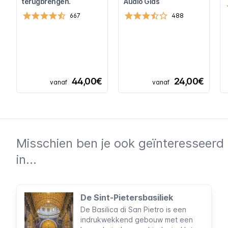
terugbrengen.
Audio Gids
667
488
44,00€
24,00€
vanaf
vanaf
Misschien ben je ook geïnteresseerd
in...
De Sint-Pietersbasiliek
De Basilica di San Pietro is een
indrukwekkend gebouw met een