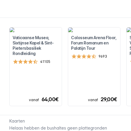
Vaticaanse Musea,
Colosseum Arena Floor,
Sixtijnse Kapel & Sint-
Forum Romanum en
Pietersbasiliek
Palatijn Tour
Rondleiding
9693
41105
64,00€
29,00€
vanaf
vanaf
Kaarten
Helaas hebben de bushaltes geen plattegronden