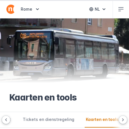
Abr
Abrir selector de destinos
Rome
NL
Abrir selector 
Kaarten en tools
 werkt
Tickets en dienstregeling
Kaarten en tools