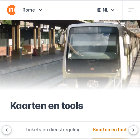
Abr
Abrir selector de destinos
Rome
NL
Abrir selector 
Kaarten en tools
Lijnen
Tickets en dienstregeling
Kaarten en tools