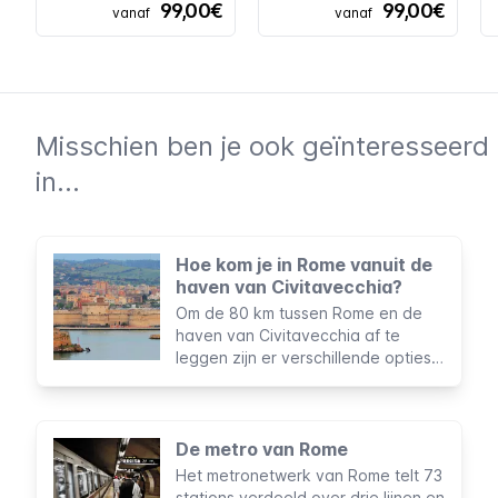
99,00€
99,00€
vanaf
vanaf
Misschien ben je ook geïnteresseerd
in...
Hoe kom je in Rome vanuit de
haven van Civitavecchia?
Om de 80 km tussen Rome en de
haven van Civitavecchia af te
leggen zijn er verschillende opties
voor ieder budget en elke route.
De metro van Rome
Het metronetwerk van Rome telt 73
stations verdeeld over drie lijnen en