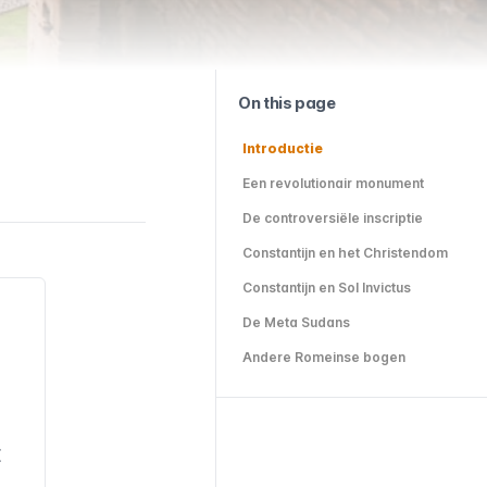
On this page
Introductie
Een revolutionair monument
De controversiële inscriptie
Constantijn en het Christendom
Constantijn en Sol Invictus
De Meta Sudans
Andere Romeinse bogen
E