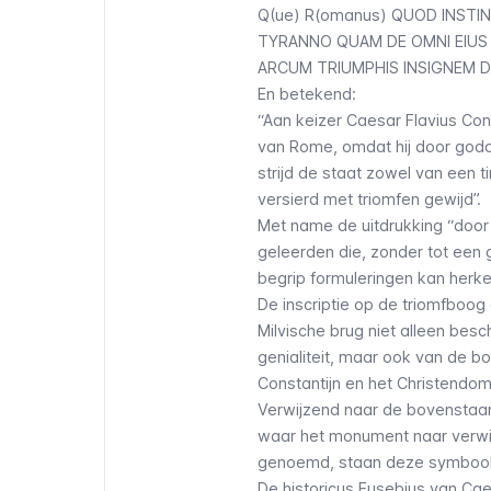
Q(ue) R(omanus) QUOD INSTI
TYRANNO QUAM DE OMNI EIUS 
ARCUM TRIUMPHIS INSIGNEM D
En betekend:
“Aan keizer Caesar Flavius Co
van Rome, omdat hij door goddel
strijd de staat zowel van een t
versierd met triomfen gewijd”.
Met name de uitdrukking “door 
geleerden die, zonder tot een
begrip formuleringen kan herken
De inscriptie op de triomfboog
Milvische brug niet alleen besch
genialiteit, maar ook van de bo
Constantijn en het Christendo
Verwijzend naar de bovenstaan
waar het monument naar verwij
genoemd, staan deze symbool v
De historicus Eusebius van Ca