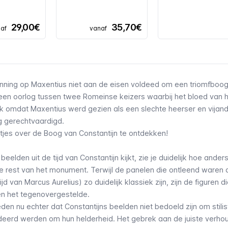
29,00€
35,70€
af
vanaf
winning op Maxentius niet aan de eisen voldeed om een triomfboog
n oorlog tussen twee Romeinse keizers waarbij het bloed van h
ijk omdat Maxentius werd gezien als een slechte heerser en vijan
g gerechtvaardigd.
es over de Boog van Constantijn te ontdekken!
beelden uit de tijd van Constantijn kijkt, zie je duidelijk hoe ander
t de rest van het monument. Terwijl de panelen die ontleend waren
 van Marcus Aurelius) zo duidelijk klassiek zijn, zijn de figuren di
len het tegenovergestelde.
en nu echter dat Constantijns beelden niet bedoeld zijn om stilis
eerd werden om hun helderheid. Het gebrek aan de juiste verho