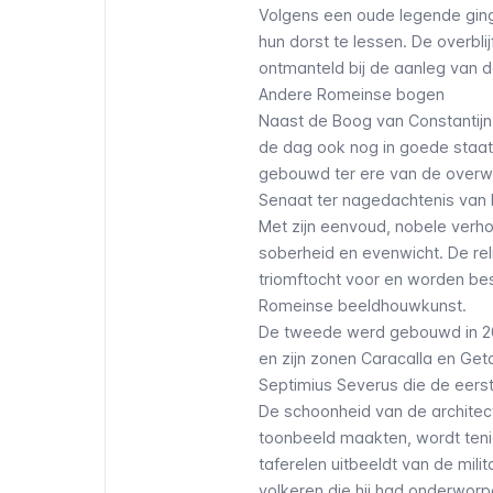
Volgens een oude legende ging
hun dorst te lessen. De overblij
ontmanteld bij de aanleg van de
Andere Romeinse bogen
Naast de Boog van Constantijn
de dag ook nog in goede staat
gebouwd ter ere van de overwi
Senaat ter nagedachtenis van ke
Met zijn eenvoud, nobele verho
soberheid en evenwicht. De rel
triomftocht voor en worden besc
Romeinse beeldhouwkunst.
De tweede werd gebouwd in 203
en zijn zonen Caracalla en Get
Septimius Severus die de eerst
De schoonheid van de architec
toonbeeld maakten, wordt teni
taferelen uitbeeldt van de mili
volkeren die hij had onderworp