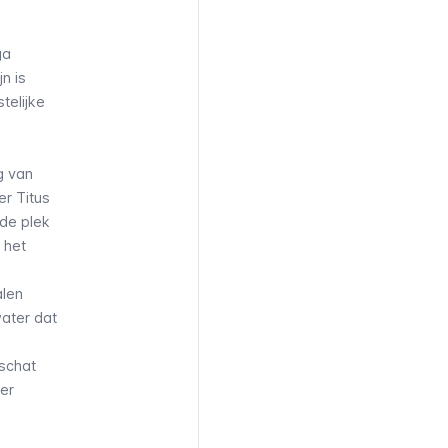
ga
n is
telijke
g van
r Titus
 de plek
 het
alen
ater dat
 schat
er