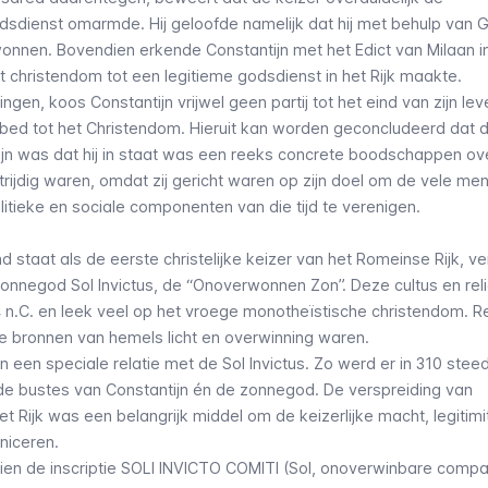
odsdienst omarmde. Hij geloofde namelijk dat hij met behulp van 
onnen. Bovendien erkende Constantijn met het Edict van Milaan i
t christendom tot een legitieme godsdienst in het Rijk maakte.
, koos Constantijn vrijwel geen partij tot het eind van zijn leve
fbed tot het Christendom. Hieruit kan worden geconcludeerd dat 
ijn was dat hij in staat was een reeks concrete boodschappen ov
trijdig waren, omdat zij gericht waren op zijn doel om de vele me
litieke en sociale componenten van die tijd te verenigen.
 staat als de eerste christelijke keizer van het Romeinse Rijk, v
e zonnegod
Sol Invictus
, de “Onoverwonnen Zon”. Deze cultus en reli
4 n.C. en leek veel op het vroege monotheïstische christendom. 
 bronnen van hemels licht en overwinning waren.
jn een speciale relatie met de
Sol Invictus
. Zo werd er in 310 ste
e bustes van Constantijn én de zonnegod. De verspreiding van
 Rijk was een belangrijk middel om de keizerlijke macht, legitimi
niceren.
n de inscriptie SOLI INVICTO COMITI (
Sol
, onoverwinbare compa