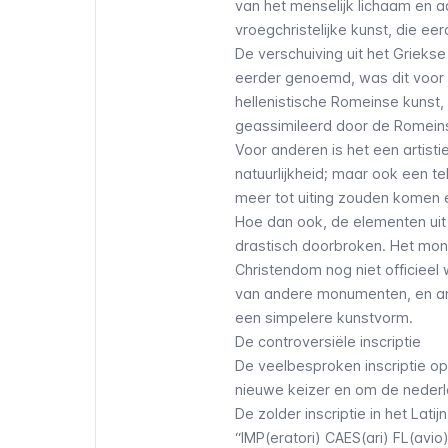
van het menselijk lichaam en 
vroegchristelijke kunst, die ee
De verschuiving uit het Grieks
eerder genoemd, was dit voor
hellenistische Romeinse kunst,
geassimileerd door de Romein
Voor anderen is het een artist
natuurlijkheid; maar ook een te
meer tot uiting zouden komen 
Hoe dan ook, de elementen uit
drastisch doorbroken. Het monu
Christendom nog niet officieel 
van andere monumenten, en ande
een simpelere kunstvorm.
De controversiële inscriptie
De veelbesproken inscriptie o
nieuwe keizer en om de nederla
De zolder inscriptie in het Latijn 
“IMP(eratori) CAES(ari) FL(av