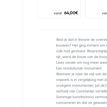
64,00€
vanaf
van
Wist je dat in theorie de over
bouwen? Het ging immers om ee
volk had gevloeid. Waarschijnl
rijk, werd de bouw van de boo
Lees verder om nog meer weetj
Een revolutionair monument
Wanneer je naar de stijl van de 
snijwerk is in vergelijking me
vroegere monumenten (uit de tijd
verhaal van Constantijn vertel
Sommige kunsthistorici vermoed
concurreren en dat ze gewaard