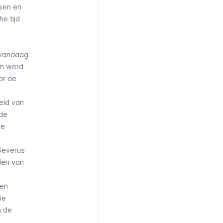
sen en
he tijd
 vandaag
n werd
or de
eld van
 de
de
Severus
den van
en
ie
n de