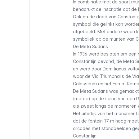
In combinatie met de soort mu
benadrukt de inscriptie dat de
Ook na de dood van Constantij
symbool die gelinkt kan worde
afgebeeld. Met andere woorden
symboliek op de munten van Co
De Meta Sudans
In 1936 werd besloten om een 
Constantijn bevond, de Meta S
en werd door Domitianus voltooi
waar de Via Triumphalis de Vi
Colosseum en het Forum Roma
De Meta Sudans was gemaakt v
(
metae
) op de
spina
van een R
als zweet langs de marmeren w
Het uiterlijk van het monumen
dat de fontein 17 m hoog moet
arcades met standbeelden gep
Constantijn.