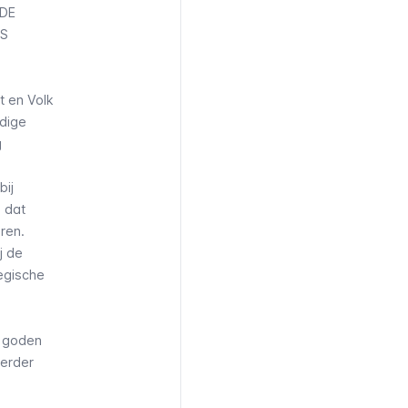
 DE
IS
t en Volk
rdige
g
bij
 dat
ren.
j de
tegische
) goden
eerder