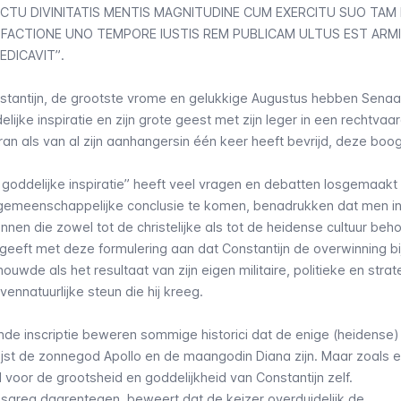
NCTU DIVINITATIS MENTIS MAGNITUDINE CUM EXERCITU SUO TAM
FACTIONE UNO TEMPORE IUSTIS REM PUBLICAM ULTUS EST ARM
EDICAVIT”
.
nstantijn, de grootste vrome en gelukkige Augustus hebben Senaa
ijke inspiratie en zijn grote geest met zijn leger in een rechtvaa
iran als van al zijn aanhangersin één keer heeft bevrijd, deze boo
goddelijke inspiratie” heeft veel vragen en debatten losgemaakt 
 gemeenschappelijke conclusie te komen, benadrukken dat men in
nen die zowel tot de christelijke als tot de heidense cultuur beho
 geeft met deze formulering aan dat Constantijn de overwinning bi
ouwde als het resultaat van zijn eigen militaire, politieke en stra
vennatuurlijke steun die hij kreeg.
m
de inscriptie beweren sommige historici dat de enige (heidense
st de zonnegod Apollo en de maangodin Diana zijn. Maar zoals 
oor de grootsheid en goddelijkheid van Constantijn zelf.
esarea daarentegen, beweert dat de keizer overduidelijk de