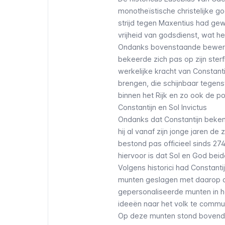
monotheïstische christelijke g
strijd tegen Maxentius had gew
vrijheid van godsdienst, wat he
Ondanks bovenstaande beweringen
bekeerde zich pas op zijn ster
werkelijke kracht van Constant
brengen, die schijnbaar tegens
binnen het Rijk en zo ook de po
Constantijn en Sol Invictus
Ondanks dat Constantijn bekend
hij al vanaf zijn jonge jaren d
bestond pas officieel sinds 27
hiervoor is dat
Sol
en God beide
Volgens historici had Constanti
munten geslagen met daarop d
gepersonaliseerde munten in het
ideeën naar het volk te commu
Op deze munten stond bovendie