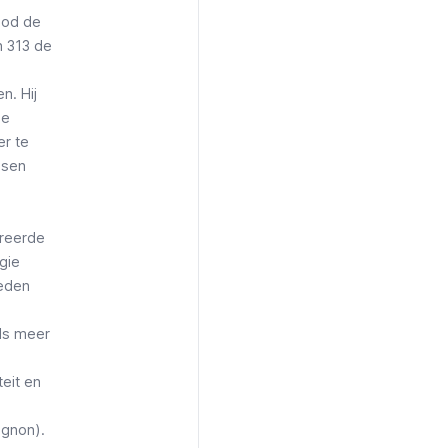
God de
n 313 de
n. Hij
de
er te
nsen
ereerde
gie
Reden
eds meer
teit en
gnon).