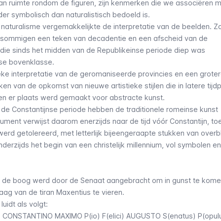
aan ruimte rondom de figuren, zijn kenmerken die we associëren 
rder symbolisch dan naturalistisch bedoeld is.
e naturalisme vergemakkelijkte de interpretatie van de beelden. Z
 sommigen een teken van decadentie en een afscheid van de
 die sinds het midden van de Republikeinse periode diep was
se bovenklasse.
ieke interpretatie van de geromaniseerde provincies en een grote
ken van de opkomst van nieuwe artistieke stijlen die in latere tijd
en er plaats werd gemaakt voor abstracte kunst.
 de Constantijnse periode hebben de traditionele romeinse kunst
ment verwijst daarom enerzijds naar de tijd vóór Constantijn, to
werd getolereerd, met letterlijk bijeengeraapte stukken van overbl
rzijds het begin van een christelijk millennium, vol symbolen e
p de boog werd door de Senaat aangebracht om in gunst te komen
ag van de tiran Maxentius te vieren.
luidt als volgt:
io) CONSTANTINO MAXIMO P(io) F(elici) AUGUSTO S(enatus) P(opul