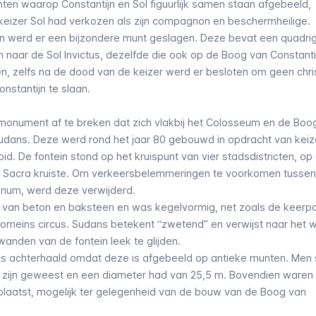
nten waarop Constantijn en
Sol
figuurlijk samen staan afgebeeld,
 keizer
Sol
had verkozen als zijn compagnon en beschermheilige.
n werd er een bijzondere munt geslagen. Deze bevat een quadri
n naar de
Sol Invictus
, dezelfde die ook op de Boog van Constantij
, zelfs na de dood van de keizer werd er besloten om geen chris
nstantijn te slaan.
monument af te breken dat zich vlakbij het Colosseum en de Boo
udans. Deze werd rond het jaar 80 gebouwd in opdracht van keize
d. De fontein stond op het kruispunt van vier stadsdistricten, op
a Sacra kruiste. Om verkeersbelemmeringen te voorkomen tussen
num, werd deze verwijderd.
an beton en baksteen en was kegelvormig, net zoals de keerp
omeins circus.
Sudans
betekent “zwetend” en verwijst naar het w
anden van de fontein leek te glijden.
t is achterhaald omdat deze is afgebeeld op antieke munten. Men
 zijn geweest en een diameter had van 25,5 m. Bovendien waren 
laatst, mogelijk ter gelegenheid van de bouw van de Boog van