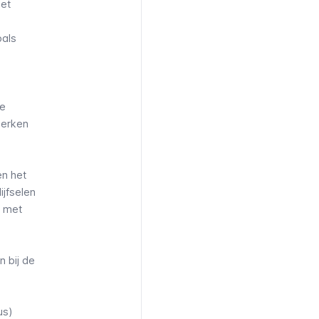
met
oals
re
perken
en het
ijfselen
n met
 bij de
us)