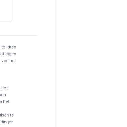
 te laten
et eigen
d van het
s het
 aan
e het
tisch te
udingen