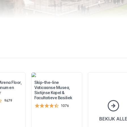
rena Floor,
Skip-the-line
anum en
Vaticaanse Musea,
r
Sixtijnse Kapel &
Facultatieve Basiliek
9679
1076
BEKIJK ALL