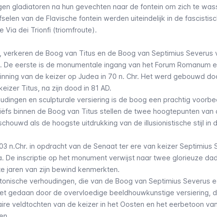
en gladiatoren na hun gevechten naar de fontein om zich te was
fselen van de Flavische fontein werden uiteindelijk in de fascistisc
 Via dei Trionfi (triomfroute).
, verkeren de Boog van Titus en de Boog van Septimius Severus
. De eerste is de monumentale ingang van het
Forum Romanum
e
nning van de keizer op Judea in 70 n. Chr. Het werd gebouwd do
izer Titus, na zijn dood in 81 AD.
udingen en sculpturale versiering is de boog een prachtig voorbe
iëfs binnen de
Boog van Titus
stellen de twee hoogtepunten van
houwd als de hoogste uitdrukking van de illusionistische stijl in 
 n.Chr. in opdracht van de Senaat ter ere van keizer Septimius 
a. De inscriptie op het monument verwijst naar twee glorieuze da
e jaren van zijn bewind kenmerkten.
tonische verhoudingen, die van de
Boog van Septimius Severus
e
et gedaan door de overvloedige beeldhouwkunstige versiering, d
taire veldtochten van de keizer in het Oosten en het eerbetoon va
en.