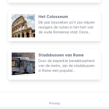
bekend. De ondergrondse ruïnes
van het prachtige complex kunnen
vandaag de dag worden bezocht
Het Colosseum
tijdens een vooraf geboekte
Elk jaar bezoeken zo'n zes miljoen
rondleiding.
reizigers de ruïnes in het hart van
de oude Romeinse stad. Deze
behoren tot de zeven nieuwe
wereldwonderen en zijn de meest
bezochte attractie van Italië.
Stadsbussen van Rome
Door de beperkte bereikbaarheid
van de metro, zijn de stadsbussen
in Rome een populair
transportmiddel. Er is een grote
kans dat je tijdens je verblijf op een
bus zult stappen om de stad te
verkennen. Daarom is het
essentieel om te weten hoe je
gebruik kunt maken van deze vorm
Privacy
van ov.