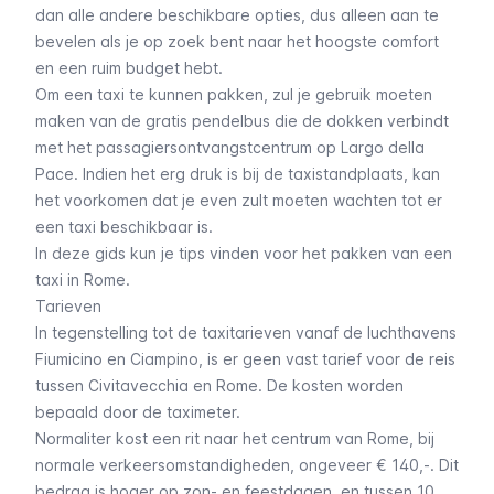
dan alle andere beschikbare opties, dus alleen aan te
bevelen als je op zoek bent naar het hoogste comfort
en een ruim budget hebt.
Om een taxi te kunnen pakken, zul je gebruik moeten
maken van de gratis pendelbus die de dokken verbindt
met het passagiersontvangstcentrum op Largo della
Pace. Indien het erg druk is bij de taxistandplaats, kan
het voorkomen dat je even zult moeten wachten tot er
een taxi beschikbaar is.
In deze gids kun je tips vinden voor het pakken van een
taxi in Rome
.
Tarieven
In tegenstelling tot de taxitarieven vanaf de luchthavens
Fiumicino
en
Ciampino
, is er geen vast tarief voor de reis
tussen Civitavecchia en Rome. De kosten worden
bepaald door de taximeter.
Normaliter kost een rit naar het centrum van Rome, bij
normale verkeersomstandigheden, ongeveer € 140,-. Dit
bedrag is hoger op zon- en feestdagen, en tussen 10