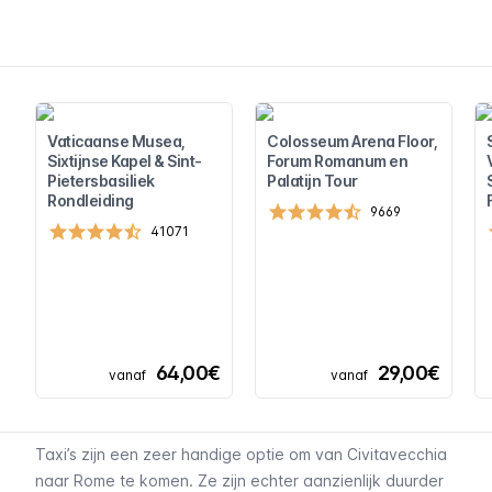
Vaticaanse Musea,
Colosseum Arena Floor,
Sixtijnse Kapel & Sint-
Forum Romanum en
Pietersbasiliek
Palatijn Tour
Rondleiding
9669
41071
64,00€
29,00€
vanaf
vanaf
Taxi’s zijn een zeer handige optie om van Civitavecchia
naar Rome te komen. Ze zijn echter aanzienlijk duurder