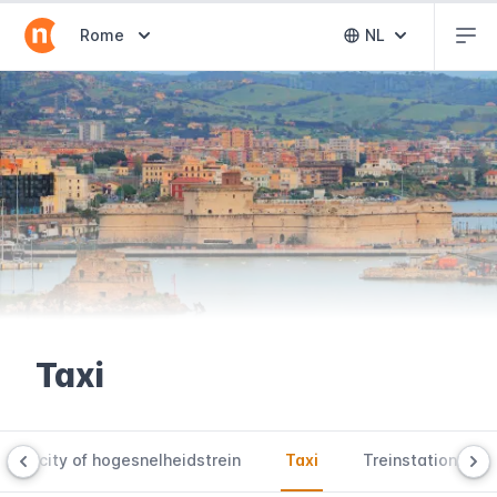
Abr
Abrir selector de destinos
Rome
NL
Abrir selector 
Taxi
Intercity of hogesnelheidstrein
Taxi
Treinstation