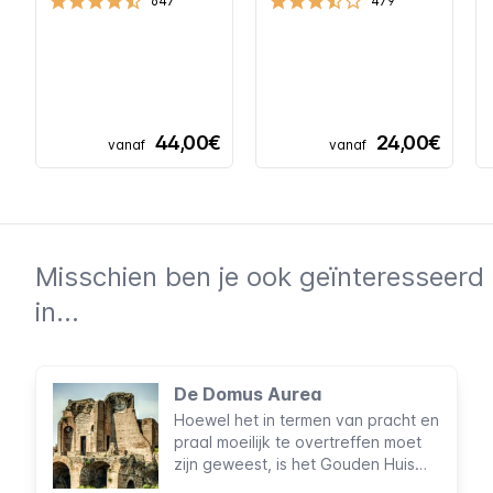
647
479
44,00€
24,00€
vanaf
vanaf
Misschien ben je ook geïnteresseerd
in...
De Domus Aurea
Hoewel het in termen van pracht en
praal moeilijk te overtreffen moet
zijn geweest, is het Gouden Huis
van Nero niet bij veel mensen