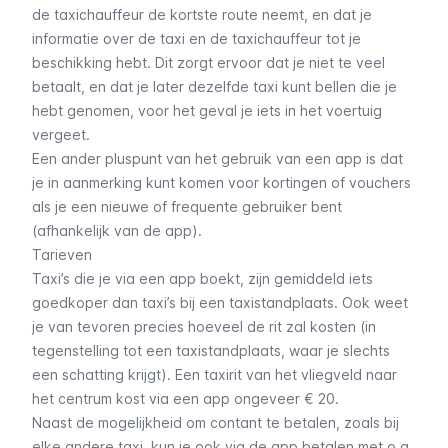
de taxichauffeur de kortste route neemt, en dat je
informatie over de taxi en de taxichauffeur tot je
beschikking hebt. Dit zorgt ervoor dat je niet te veel
betaalt, en dat je later dezelfde taxi kunt bellen die je
hebt genomen, voor het geval je iets in het voertuig
vergeet.
Een ander pluspunt van het gebruik van een app is dat
je in aanmerking kunt komen voor kortingen of vouchers
als je een nieuwe of frequente gebruiker bent
(afhankelijk van de app).
Tarieven
Taxi’s die je via een app boekt, zijn gemiddeld iets
goedkoper dan taxi’s bij een taxistandplaats. Ook weet
je van tevoren precies hoeveel de rit zal kosten (in
tegenstelling tot een taxistandplaats, waar je slechts
een schatting krijgt). Een taxirit van het vliegveld naar
het centrum kost via een app ongeveer € 20.
Naast de mogelijkheid om contant te betalen, zoals bij
elke andere taxi, kun je ook via de app betalen met o.a.