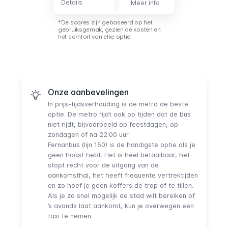
Details
Details
Meer info
Meer info
*De scores zijn gebaseerd op het
gebruiksgemak, gezien de kosten en
het comfort van elke optie.
Onze aanbevelingen
In prijs-tijdsverhouding is de metro de beste
optie. De metro rijdt ook op tijden dat de bus
niet rijdt, bijvoorbeeld op feestdagen, op
zondagen of na 22:00 uur.
Fernanbus (lijn 150)
is de handigste optie als je
geen haast hebt. Het is heel betaalbaar, het
stopt recht voor de uitgang van de
aankomsthal, het heeft frequente vertrektijden
en zo hoef je geen koffers de trap af te tillen.
Als je zo snel mogelijk de stad wilt bereiken of
’s avonds laat aankomt, kun je overwegen een
taxi te nemen.