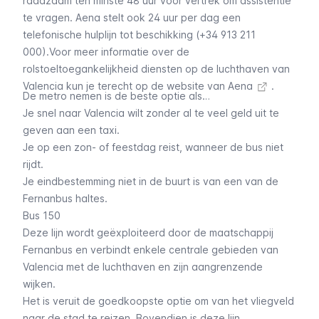
raadzaam ten minste 48 uur voor vertrek om assistentie
te vragen. Aena stelt ook 24 uur per dag een
telefonische hulplijn tot beschikking (+34 913 211
000).Voor meer informatie over de
rolstoeltoegankelijkheid diensten op de luchthaven van
Valencia kun je terecht op de
website van Aena
.
De metro nemen is de beste optie als…
Je snel naar Valencia wilt zonder al te veel geld uit te
geven aan een taxi.
Je op een zon- of feestdag reist, wanneer de bus niet
rijdt.
Je eindbestemming niet in de buurt is van een van de
Fernanbus haltes.
Bus 150
Deze lijn wordt geëxploiteerd door de maatschappij
Fernanbus en verbindt enkele centrale gebieden van
Valencia met de luchthaven en zijn aangrenzende
wijken.
Het is veruit de goedkoopste optie om van het vliegveld
naar de stad te reizen. Bovendien is deze lijn