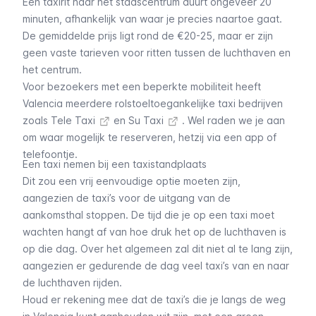
Een taxirit naar het stadscentrum duurt ongeveer 20
minuten, afhankelijk van waar je precies naartoe gaat.
De gemiddelde prijs ligt rond de €20-25, maar er zijn
geen vaste tarieven voor ritten tussen de luchthaven en
het centrum.
Voor bezoekers met een beperkte mobiliteit heeft
Valencia meerdere rolstoeltoegankelijke taxi bedrijven
zoals
Tele Taxi
en
Su Taxi
. Wel raden we je aan
om waar mogelijk te reserveren, hetzij via een app of
telefoontje.
Een taxi nemen bij een taxistandplaats
Dit zou een vrij eenvoudige optie moeten zijn,
aangezien de taxi’s voor de uitgang van de
aankomsthal stoppen. De tijd die je op een taxi moet
wachten hangt af van hoe druk het op de luchthaven is
op die dag. Over het algemeen zal dit niet al te lang zijn,
aangezien er gedurende de dag veel taxi’s van en naar
de luchthaven rijden.
Houd er rekening mee dat de taxi’s die je langs de weg