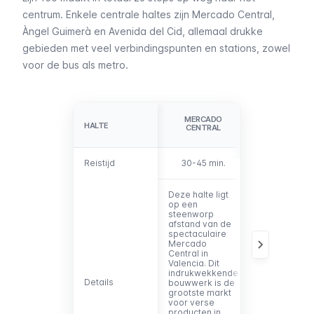
centrum. Enkele centrale haltes zijn Mercado Central,
Àngel Guimerà
en
Avenida del Cid
, allemaal drukke
gebieden met veel verbindingspunten en stations, zowel
voor de bus als metro.
ÀNGEL
MERCADO
GUIMERÀ/PL
HALTE
HALTE
CENTRAL
DE ESPAÑ
Reistijd
Reistijd
30-45 min.
25-40 min
Deze halte ligt
Deze haltes,
op een
langs de
Gra
steenworp
Via de Ramo
afstand van de
Cajal
, liggen
spectaculaire
centraal en z
Mercado
zeer goed
Central
in
verbonden
Valencia. Dit
dankzij twee
indrukwekkende
metrohaltes 
Details
Details
bouwwerk is de
vele
grootste markt
busverbindin
voor verse
producten in