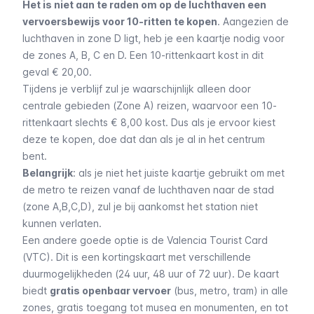
Het is niet aan te raden om op de luchthaven een
vervoersbewijs voor 10-ritten te kopen
. Aangezien de
luchthaven in zone D ligt, heb je een kaartje nodig voor
de zones A, B, C en D. Een 10-rittenkaart kost in dit
geval € 20,00.
Tijdens je verblijf zul je waarschijnlijk alleen door
centrale gebieden (Zone A) reizen, waarvoor een 10-
rittenkaart slechts € 8,00 kost. Dus als je ervoor kiest
deze te kopen, doe dat dan als je al in het centrum
bent.
Belangrijk
: als je niet het juiste kaartje gebruikt om met
de metro te reizen vanaf de luchthaven naar de stad
(zone A,B,C,D), zul je bij aankomst het station niet
kunnen verlaten.
Een andere goede optie is de Valencia Tourist Card
(VTC). Dit is een kortingskaart met verschillende
duurmogelijkheden (24 uur, 48 uur of 72 uur). De kaart
biedt
gratis openbaar vervoer
(bus, metro, tram) in alle
zones, gratis toegang tot musea en monumenten, en tot