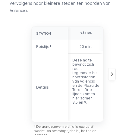
vervolgens naar kleinere steden ten noorden van
Valencia.
XÀTIVA
COLÓN
STATION
STATION
Reistijd*
Reistijd*
20 min.
22 min.
Deze halte
De meest
bevindt zich
centrale halte
recht
op deze lijn.
tegenover het
Het is in de
hoofdstation
buurt van het
van Valencia
oude
en de
Plaza de
stadscentrum
Details
Details
Toros
. Drie
maar ook van
lijnen komen
de nieuwere
hier samen:
wijken, zoals
3,5 en 9.
Ruzafa
. Vier
lijnen komen
hier samen:
3,5,7 en 9.
*De aangegeven reistijd is exclusief
wacht- en overstaptijden bij haltes en