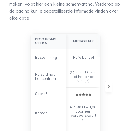
maken, volgt hier een kleine samenvatting. Verderop op
de pagina kun je gedetailleerde informatie vinden over
elke optie.
BESCHIKBARE
BESCHIKBARE
METROLIJN 3
METROLIJN 5
OPTIES
OPTIES
Marítim -
Bestemming
Bestemming
Rafelbunyol
Serrería
20 min. (56 min.
20 min. (32
Reistijd naar
Reistijd naar
tot het einde
min. tot het
het centrum
het centrum
v/d lijn)
einde v/d lijn)
Score*
Score*
€ 4,80 (+ € 1,00
€ 4,80 (+ € 1,0
voor een
voor een
Kosten
Kosten
vervoerskaart
vervoerskaar
i.v.t.)
i.v.t.)