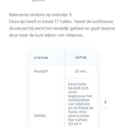
perrons.
Relevante stations op metrolijn 5
Deze lijn heeft in totaal 17 haltes. Vanaf de luchthaven
doorkruist hij eerst het stedelijk gebied en gaat daarna
door naar de kust wijken van Valencia.
XÀTIVA
COLÓN
STATION
STATION
Reistijd*
Reistijd*
20 min.
22 min.
Deze halte
De meest
bevindt zich
centrale halte
recht
op deze lijn.
tegenover het
Het is in de
hoofdstation
buurt van het
van Valencia
oude
en de
Plaza de
stadscentrum
Toros
. Drie
maar ook van
Details
Details
lijnen komen
de nieuwere
hier samen:
wijken, zoals
3,5 en 9.
Ruzafa
. Vier